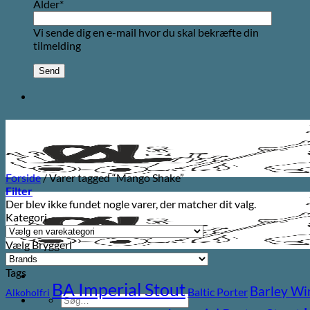
Alder*
Vi sende dig en e-mail hvor du skal bekræfte din
tilmelding
Forside
/
Varer tagged “Mango Shake”
Filter
Der blev ikke fundet nogle varer, der matcher dit valg.
Kategori
Vælg Bryggeri
Tags
BA Imperial Stout
Barley Wi
Baltic Porter
Alkoholfri
Søg