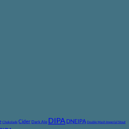
DIPA
DNEIPA
e
Cider
Dark Ale
Chokolade
Double Mash Imperial Stout