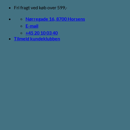
Fortsæt
Fri fragt ved køb over 599,-
til
indhold
Nørregade 16, 8700 Horsens
E-mail
+45 20 10 03 40
Tilmeld kundeklubben