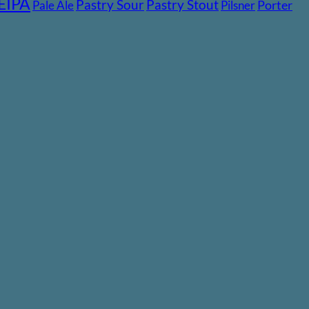
EIPA
Pastry Stout
Pastry Sour
Pale Ale
Pilsner
Porter
V