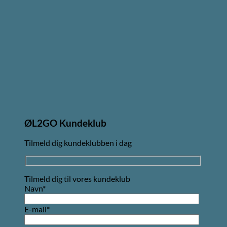
ØL2GO Kundeklub
Tilmeld dig kundeklubben i dag
Tilmeld dig til vores kundeklub
Navn*
E-mail*