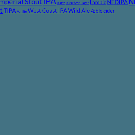
IPA
Imperial Stout
N
NEDIPA
Lambic
Kaffe
Kirsebær
Lager
t
TIPA
Wild Ale
West Coast IPA
Æble cider
Vanilje