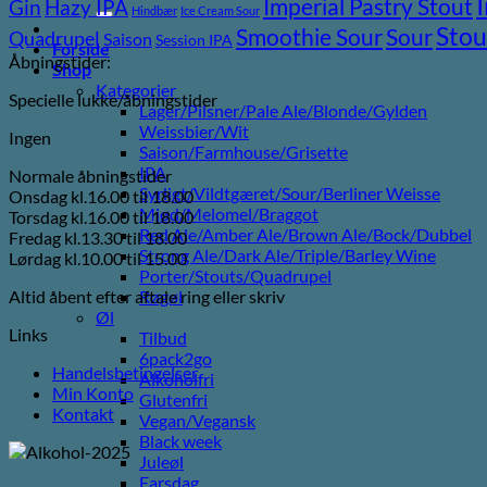
efter:
Imperial Pastry Stout
Gin
Hazy IPA
Hindbær
Ice Cream Sour
Stou
Sour
Smoothie Sour
Quadrupel
Saison
Session IPA
Forside
Åbningstider:
Shop
Kategorier
Specielle lukke/åbningstider
Lager/Pilsner/Pale Ale/Blonde/Gylden
Weissbier/Wit
Ingen
Saison/Farmhouse/Grisette
IPA
Normale åbningstider
Syrligt/Vildtgæret/Sour/Berliner Weisse
Onsdag kl.16.00 til 18.00
Mjød/Melomel/Braggot
Torsdag kl.16.00 til 18.00
Red Ale/Amber Ale/Brown Ale/Bock/Dubbel
Fredag kl.13.30 til 18.00
Strong Ale/Dark Ale/Triple/Barley Wine
Lørdag kl.10.00 til 15.00
Porter/Stouts/Quadrupel
Altid åbent efter aftale ring eller skriv
Røgøl
Øl
Links
Tilbud
6pack2go
Handelsbetingelser
Alkoholfri
Min Konto
Glutenfri
Kontakt
Vegan/Vegansk
Black week
Juleøl
Farsdag