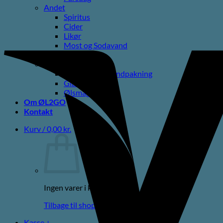
Andet
Spiritus
Cider
Likør
Most og Sodavand
Chips
Diverse
Gaveæsker og indpakning
Glas
Ølsmagning
Om ØL2GO
Kontakt
Kurv /
0,00
kr.
Ingen varer i kurven.
Tilbage til shoppen
Kasse
+