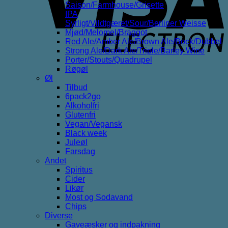
Saison/Farmhouse/Grisette
IPA
Syrligt/Vildtgæret/Sour/Berliner Weisse
Mjød/Melomel/Braggot
Red Ale/Amber Ale/Brown Ale/Bock/Dubbel
Strong Ale/Dark Ale/Triple/Barley Wine
Porter/Stouts/Quadrupel
Røgøl
Øl
Tilbud
6pack2go
Alkoholfri
Glutenfri
Vegan/Vegansk
Black week
Juleøl
Farsdag
Andet
Spiritus
Cider
Likør
Most og Sodavand
Chips
Diverse
Gaveæsker og indpakning