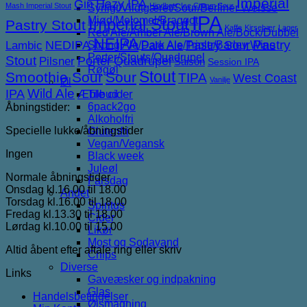
Imperial
Gin
Hazy IPA
Mash Imperial Stout
Hindbær
Ice Cream Sour
Syrligt/Vildtgæret/Sour/Berliner Weisse
IPA
Mjød/Melomel/Braggot
Imperial Stout
Pastry Stout
Kaffe
Kirsebær
Lager
Red Ale/Amber Ale/Brown Ale/Bock/Dubbel
NEIPA
NEDIPA
Pastry Sour
Pastry
Lambic
Strong Ale/Dark Ale/Triple/Barley Wine
Pale Ale
Porter/Stouts/Quadrupel
Stout
Porter
Quadrupel
Pilsner
Saison
Session IPA
Røgøl
Stout
Smoothie Sour
Sour
TIPA
West Coast
Vanilje
Øl
IPA
Wild Ale
Æble cider
Tilbud
6pack2go
Åbningstider:
Alkoholfri
Specielle lukke/åbningstider
Glutenfri
Vegan/Vegansk
Ingen
Black week
Juleøl
Normale åbningstider
Farsdag
Onsdag kl.16.00 til 18.00
Andet
Torsdag kl.16.00 til 18.00
Spiritus
Fredag kl.13.30 til 18.00
Cider
Lørdag kl.10.00 til 15.00
Likør
Most og Sodavand
Altid åbent efter aftale ring eller skriv
Chips
Diverse
Links
Gaveæsker og indpakning
Glas
Handelsbetingelser
Ølsmagning