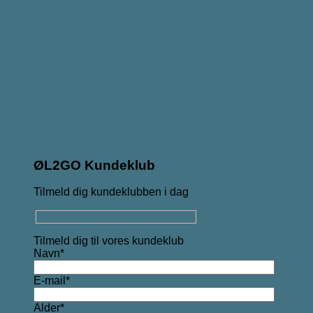
ØL2GO Kundeklub
Tilmeld dig kundeklubben i dag
Tilmeld dig til vores kundeklub
Navn*
E-mail*
Alder*