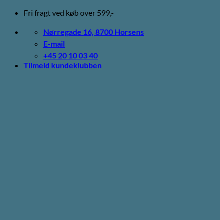
Fortsæt
Fri fragt ved køb over 599,-
til
indhold
Nørregade 16, 8700 Horsens
E-mail
+45 20 10 03 40
Tilmeld kundeklubben