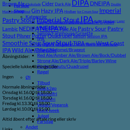
DIPA
DNEIPA
Brown Ale
Cider
Dark Ale
Chokolade
Double
Forside
Imperial
Gin
Hazy IPA
Shop
Mash Imperial Stout
Hindbær
Ice Cream Sour
Kategorier
IPA
Imperial Stout
Pastry Stout
Lager/Pilsner/Pale Ale/Blonde/Gylden
Kaffe
Kirsebær
Lager
NEIPA
Weissbier/Wit
Pastry
NEDIPA
Pastry Sour
Lambic
Pale Ale
Saison/Farmhouse/Grisette
Stout
Pilsner
Porter
Quadrupel
Saison
Session IPA
IPA
Stout
Sour
Smoothie Sour
TIPA
West Coast
Syrligt/Vildtgæret/Sour/Berliner Weisse
Vanilje
Wild Ale
Mjød/Melomel/Braggot
IPA
Æble cider
Red Ale/Amber Ale/Brown Ale/Bock/Dubbel
Åbningstider:
Strong Ale/Dark Ale/Triple/Barley Wine
Porter/Stouts/Quadrupel
Specielle lukke/åbningstider
Røgøl
Ingen
Øl
Tilbud
Normale åbningstider
6pack2go
Onsdag kl.16.00 til 18.00
Alkoholfri
Torsdag kl.16.00 til 18.00
Glutenfri
Fredag kl.13.30 til 18.00
Vegan/Vegansk
Lørdag kl.10.00 til 15.00
Black week
Juleøl
Altid åbent efter aftale ring eller skriv
Farsdag
Andet
Links