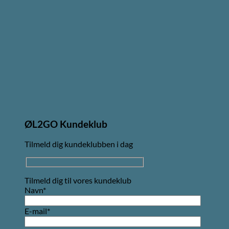
ØL2GO Kundeklub
Tilmeld dig kundeklubben i dag
Tilmeld dig til vores kundeklub
Navn*
E-mail*