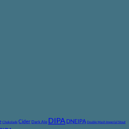
DIPA
DNEIPA
e
Cider
Dark Ale
Chokolade
Double Mash Imperial Stout