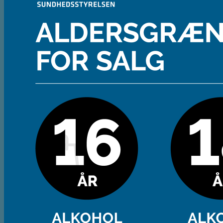
Andet
Spiritus
Cider
Likør
Most og Sodavand
Chips
Diverse
Gaveæsker og indpakning
Glas
Ølsmagning
Om ØL2GO
Kontakt
Kurv /
0,00
kr.
Ingen varer i kurven.
Tilbage til shoppen
Kasse
+