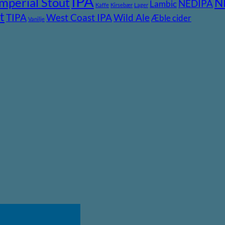
IPA
Imperial Stout
N
NEDIPA
Lambic
Kaffe
Kirsebær
Lager
t
TIPA
Wild Ale
West Coast IPA
Æble cider
Vanilje