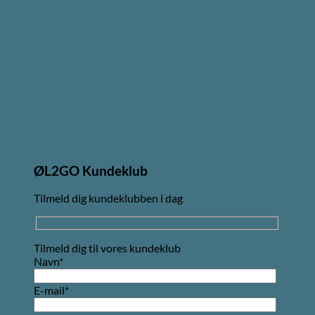
ØL2GO Kundeklub
Tilmeld dig kundeklubben i dag
Tilmeld dig til vores kundeklub
Navn*
E-mail*