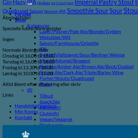
efter:
Imperial Pastry Stout
Gin
Hazy IPA
Hindbær
Ice Cream Sour
Stou
Sour
Smoothie Sour
Quadrupel
Saison
Session IPA
Forside
Åbningstider:
Shop
Kategorier
Specielle lukke/åbningstider
Lager/Pilsner/Pale Ale/Blonde/Gylden
Weissbier/Wit
Ingen
Saison/Farmhouse/Grisette
IPA
Normale åbningstider
Syrligt/Vildtgæret/Sour/Berliner Weisse
Onsdag kl.16.00 til 18.00
Mjød/Melomel/Braggot
Torsdag kl.16.00 til 18.00
Red Ale/Amber Ale/Brown Ale/Bock/Dubbel
Fredag kl.13.30 til 18.00
Strong Ale/Dark Ale/Triple/Barley Wine
Lørdag kl.10.00 til 15.00
Porter/Stouts/Quadrupel
Altid åbent efter aftale ring eller skriv
Røgøl
Øl
Links
Tilbud
6pack2go
Handelsbetingelser
Alkoholfri
Min Konto
Glutenfri
Kontakt
Vegan/Vegansk
Black week
Juleøl
Farsdag