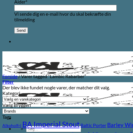
Alder*
Vi sende dig en e-mail hvor du skal bekræfte din
tilmelding
Forside
/
Varer tagged “Lambic Rabarber”
Filter
Der blev ikke fundet nogle varer, der matcher dit valg.
Kategori
Vælg Bryggeri
Tags
BA Imperial Stout
Barley Wi
Baltic Porter
Alkoholfri
Søg