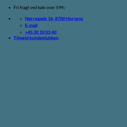
Fortsæt
Fri fragt ved køb over 599,-
til
indhold
Nørregade 16, 8700 Horsens
E-mail
+45 20 10 03 40
Tilmeld kundeklubben