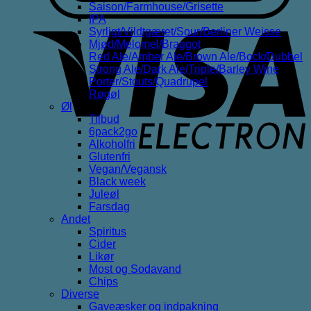
Saison/Farmhouse/Grisette
IPA
V
Syrligt/Vildtgæret/Sour/Berliner Weisse
E
Mjød/Melomel/Braggot
Red Ale/Amber Ale/Brown Ale/Bock/Dubbel
Strong Ale/Dark Ale/Triple/Barley Wine
Porter/Stouts/Quadrupel
Røgøl
Øl
Tilbud
6pack2go
Alkoholfri
Glutenfri
Vegan/Vegansk
Black week
Juleøl
Farsdag
Andet
Spiritus
Cider
Likør
Most og Sodavand
Chips
Diverse
Gaveæsker og indpakning