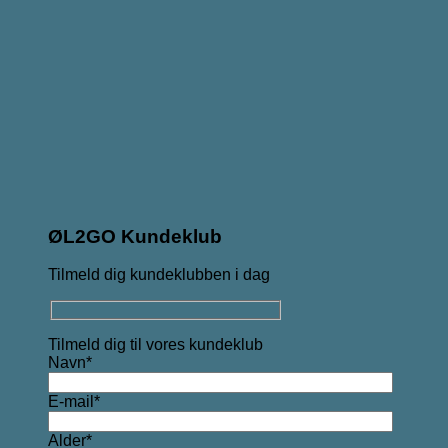
ØL2GO Kundeklub
Tilmeld dig kundeklubben i dag
Tilmeld dig til vores kundeklub
Navn*
E-mail*
Alder*