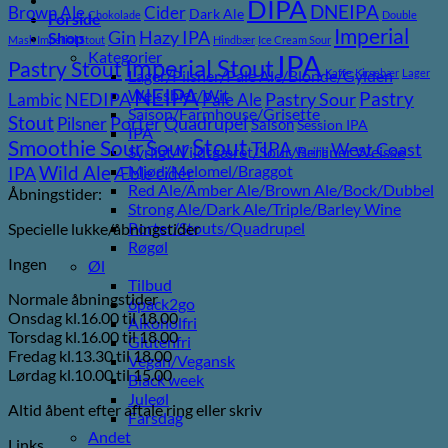
DIPA
DNEIPA
Brown Ale
Cider
Dark Ale
Chokolade
Double
Forside
Imperial
Gin
Hazy IPA
Shop
Mash Imperial Stout
Hindbær
Ice Cream Sour
Kategorier
IPA
Imperial Stout
Pastry Stout
Lager/Pilsner/Pale Ale/Blonde/Gylden
Kaffe
Kirsebær
Lager
NEIPA
Weissbier/Wit
Pastry
NEDIPA
Pastry Sour
Lambic
Pale Ale
Saison/Farmhouse/Grisette
Stout
Porter
Quadrupel
Pilsner
Saison
Session IPA
IPA
Stout
Sour
Smoothie Sour
TIPA
West Coast
Syrligt/Vildtgæret/Sour/Berliner Weisse
Vanilje
Wild Ale
Mjød/Melomel/Braggot
IPA
Æble cider
Red Ale/Amber Ale/Brown Ale/Bock/Dubbel
Åbningstider:
Strong Ale/Dark Ale/Triple/Barley Wine
Porter/Stouts/Quadrupel
Specielle lukke/åbningstider
Røgøl
Ingen
Øl
Tilbud
Normale åbningstider
6pack2go
Onsdag kl.16.00 til 18.00
Alkoholfri
Torsdag kl.16.00 til 18.00
Glutenfri
Fredag kl.13.30 til 18.00
Vegan/Vegansk
Lørdag kl.10.00 til 15.00
Black week
Juleøl
Altid åbent efter aftale ring eller skriv
Farsdag
Andet
Links