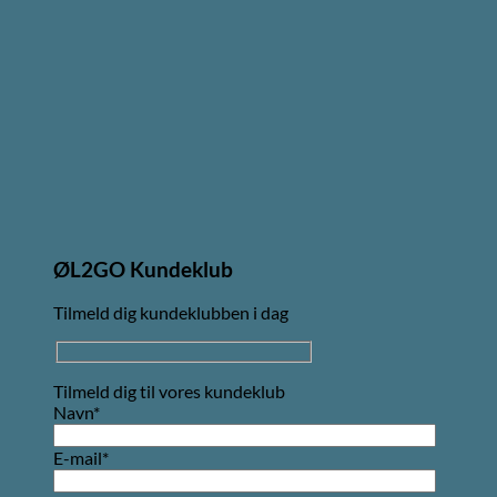
ØL2GO Kundeklub
Tilmeld dig kundeklubben i dag
Tilmeld dig til vores kundeklub
Navn*
E-mail*