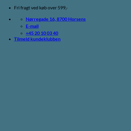
Fortsæt
Fri fragt ved køb over 599,-
til
indhold
Nørregade 16, 8700 Horsens
E-mail
+45 20 10 03 40
Tilmeld kundeklubben