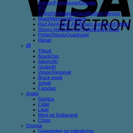
Saison/Farmhouse/Grisette
IPA
Syrligt/Vildtgæret/Sour/Berliner Weisse
Mjød/Melomel/Braggot
Red Ale/Amber Ale/Brown Ale/Bock/Dubbel
Strong Ale/Dark Ale/Triple/Barley Wine
Porter/Stouts/Quadrupel
Røgøl
Øl
Tilbud
6pack2go
Alkoholfri
Glutenfri
Vegan/Vegansk
Black week
Juleøl
Farsdag
Andet
Spiritus
Cider
Likør
Most og Sodavand
Chips
Diverse
Gaveæsker og indpakning