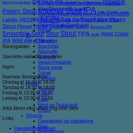
Imperial
Gin
Hazy IPA
Mash Imperial Stout
Hindbær
Ice Cream Sour
Syrligt/Vildtgæret/Sour/Berliner Weisse
IPA
Mjød/Melomel/Braggot
Imperial Stout
Pastry Stout
Kaffe
Kirsebær
Lager
Red Ale/Amber Ale/Brown Ale/Bock/Dubbel
NEIPA
NEDIPA
Pastry Sour
Pastry
Lambic
Strong Ale/Dark Ale/Triple/Barley Wine
Pale Ale
Porter/Stouts/Quadrupel
Stout
Porter
Quadrupel
Pilsner
Saison
Session IPA
Røgøl
Stout
Smoothie Sour
Sour
TIPA
West Coast
Vanilje
Øl
IPA
Wild Ale
Æble cider
Tilbud
6pack2go
Åbningstider:
Alkoholfri
Specielle lukke/åbningstider
Glutenfri
Vegan/Vegansk
Ingen
Black week
Juleøl
Normale åbningstider
Farsdag
Onsdag kl.16.00 til 18.00
Andet
Torsdag kl.16.00 til 18.00
Spiritus
Fredag kl.13.30 til 18.00
Cider
Lørdag kl.10.00 til 15.00
Likør
Most og Sodavand
Altid åbent efter aftale ring eller skriv
Chips
Diverse
Links
Gaveæsker og indpakning
Glas
Handelsbetingelser
Ølsmagning