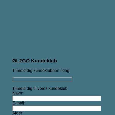
ØL2GO Kundeklub
Tilmeld dig kundeklubben i dag
Tilmeld dig til vores kundeklub
Navn*
E-mail*
Alder*