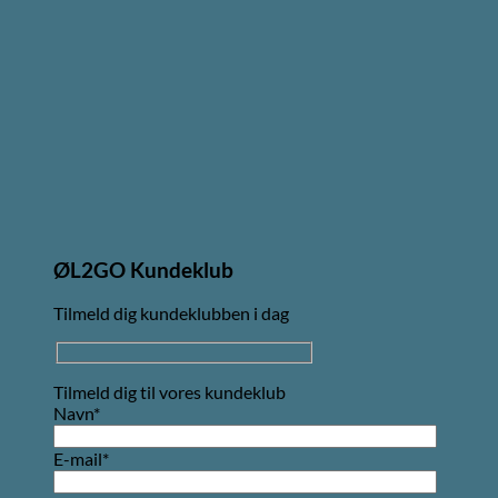
ØL2GO Kundeklub
Tilmeld dig kundeklubben i dag
Tilmeld dig til vores kundeklub
Navn*
E-mail*