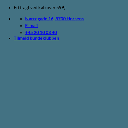
Fortsæt
Fri fragt ved køb over 599,-
til
indhold
Nørregade 16, 8700 Horsens
E-mail
+45 20 10 03 40
Tilmeld kundeklubben