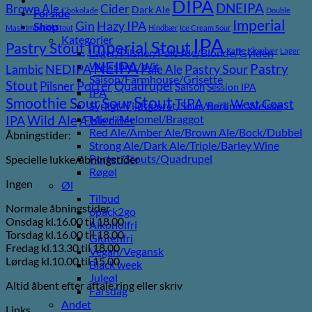
DIPA
DNEIPA
Brown Ale
Cider
Dark Ale
Chokolade
Double
Forside
Imperial
Gin
Hazy IPA
Shop
Mash Imperial Stout
Hindbær
Ice Cream Sour
Kategorier
IPA
Imperial Stout
Pastry Stout
Lager/Pilsner/Pale Ale/Blonde/Gylden
Kaffe
Kirsebær
Lager
NEIPA
Weissbier/Wit
Pastry
NEDIPA
Pastry Sour
Lambic
Pale Ale
Saison/Farmhouse/Grisette
Stout
Porter
Quadrupel
Pilsner
Saison
Session IPA
IPA
Stout
Sour
Smoothie Sour
TIPA
West Coast
Syrligt/Vildtgæret/Sour/Berliner Weisse
Vanilje
Wild Ale
Mjød/Melomel/Braggot
IPA
Æble cider
Red Ale/Amber Ale/Brown Ale/Bock/Dubbel
Åbningstider:
Strong Ale/Dark Ale/Triple/Barley Wine
Porter/Stouts/Quadrupel
Specielle lukke/åbningstider
Røgøl
Ingen
Øl
Tilbud
Normale åbningstider
6pack2go
Onsdag kl.16.00 til 18.00
Alkoholfri
Torsdag kl.16.00 til 18.00
Glutenfri
Fredag kl.13.30 til 18.00
Vegan/Vegansk
Lørdag kl.10.00 til 15.00
Black week
Juleøl
Altid åbent efter aftale ring eller skriv
Farsdag
Andet
Links