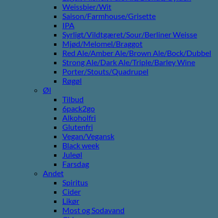
Weissbier/Wit
Saison/Farmhouse/Grisette
IPA
Syrligt/Vildtgæret/Sour/Berliner Weisse
Mjød/Melomel/Braggot
Red Ale/Amber Ale/Brown Ale/Bock/Dubbel
Strong Ale/Dark Ale/Triple/Barley Wine
Porter/Stouts/Quadrupel
Røgøl
Øl
Tilbud
6pack2go
Alkoholfri
Glutenfri
Vegan/Vegansk
Black week
Juleøl
Farsdag
Andet
Spiritus
Cider
Likør
Most og Sodavand