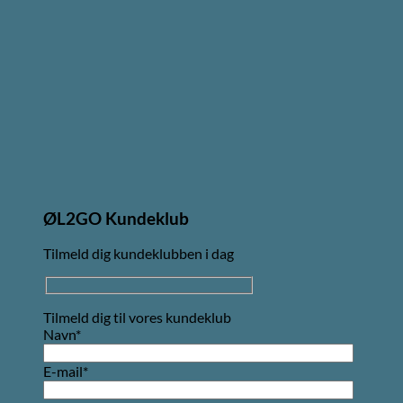
ØL2GO Kundeklub
Tilmeld dig kundeklubben i dag
Tilmeld dig til vores kundeklub
Navn*
E-mail*