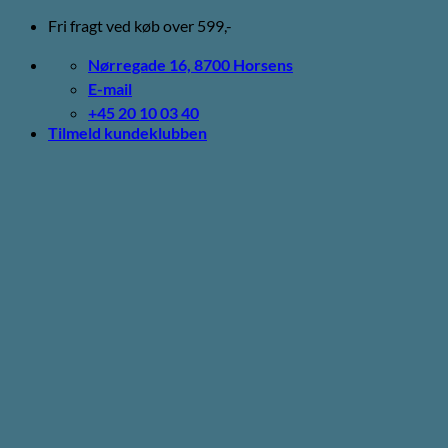
Fortsæt
Fri fragt ved køb over 599,-
til
indhold
Nørregade 16, 8700 Horsens
E-mail
+45 20 10 03 40
Tilmeld kundeklubben