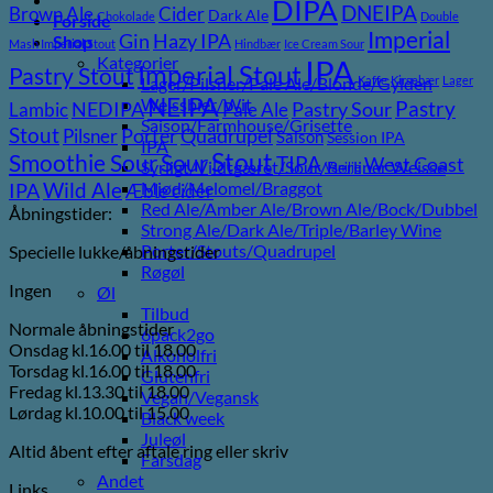
DIPA
DNEIPA
Brown Ale
Cider
Dark Ale
Chokolade
Double
Forside
Imperial
Gin
Hazy IPA
Shop
Mash Imperial Stout
Hindbær
Ice Cream Sour
Kategorier
IPA
Imperial Stout
Pastry Stout
Lager/Pilsner/Pale Ale/Blonde/Gylden
Kaffe
Kirsebær
Lager
NEIPA
Weissbier/Wit
Pastry
NEDIPA
Pastry Sour
Lambic
Pale Ale
Saison/Farmhouse/Grisette
Stout
Porter
Quadrupel
Pilsner
Saison
Session IPA
IPA
Stout
Sour
Smoothie Sour
TIPA
West Coast
Syrligt/Vildtgæret/Sour/Berliner Weisse
Vanilje
Wild Ale
Mjød/Melomel/Braggot
IPA
Æble cider
Red Ale/Amber Ale/Brown Ale/Bock/Dubbel
Åbningstider:
Strong Ale/Dark Ale/Triple/Barley Wine
Porter/Stouts/Quadrupel
Specielle lukke/åbningstider
Røgøl
Ingen
Øl
Tilbud
Normale åbningstider
6pack2go
Onsdag kl.16.00 til 18.00
Alkoholfri
Torsdag kl.16.00 til 18.00
Glutenfri
Fredag kl.13.30 til 18.00
Vegan/Vegansk
Lørdag kl.10.00 til 15.00
Black week
Juleøl
Altid åbent efter aftale ring eller skriv
Farsdag
Andet
Links