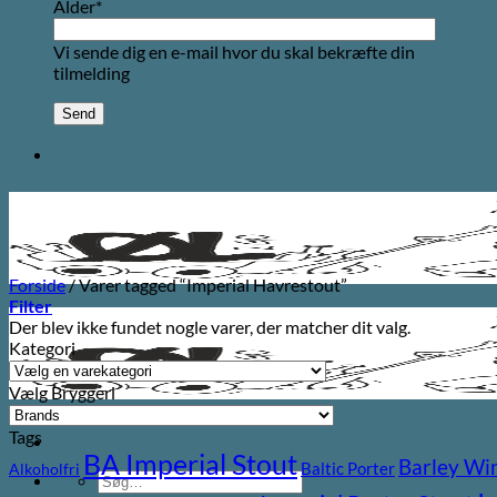
Alder*
Vi sende dig en e-mail hvor du skal bekræfte din
tilmelding
Forside
/
Varer tagged “Imperial Havrestout”
Filter
Der blev ikke fundet nogle varer, der matcher dit valg.
Kategori
Vælg Bryggeri
Tags
BA Imperial Stout
Barley Wi
Baltic Porter
Alkoholfri
Søg