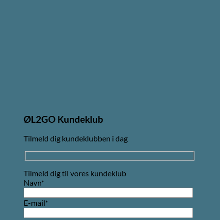
ØL2GO Kundeklub
Tilmeld dig kundeklubben i dag
Tilmeld dig til vores kundeklub
Navn*
E-mail*