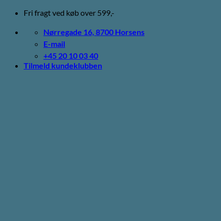
Fortsæt
Fri fragt ved køb over 599,-
til
indhold
Nørregade 16, 8700 Horsens
E-mail
+45 20 10 03 40
Tilmeld kundeklubben