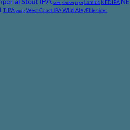
IPA
mperial Stout
NE
NEDIPA
Lambic
Kaffe
Kirsebær
Lager
t
TIPA
Wild Ale
West Coast IPA
Æble cider
Vanilje