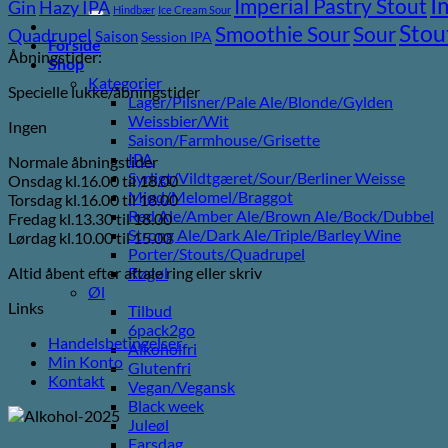
I
efter:
Imperial Pastry Stout
Gin
Hazy IPA
Hindbær
Ice Cream Sour
Stou
Sour
Smoothie Sour
Quadrupel
Saison
Session IPA
Forside
Åbningstider:
Shop
Kategorier
Specielle lukke/åbningstider
Lager/Pilsner/Pale Ale/Blonde/Gylden
Weissbier/Wit
Ingen
Saison/Farmhouse/Grisette
IPA
Normale åbningstider
Syrligt/Vildtgæret/Sour/Berliner Weisse
Onsdag kl.16.00 til 18.00
Mjød/Melomel/Braggot
Torsdag kl.16.00 til 18.00
Red Ale/Amber Ale/Brown Ale/Bock/Dubbel
Fredag kl.13.30 til 18.00
Strong Ale/Dark Ale/Triple/Barley Wine
Lørdag kl.10.00 til 15.00
Porter/Stouts/Quadrupel
Altid åbent efter aftale ring eller skriv
Røgøl
Øl
Links
Tilbud
6pack2go
Handelsbetingelser
Alkoholfri
Min Konto
Glutenfri
Kontakt
Vegan/Vegansk
Black week
Juleøl
Farsdag