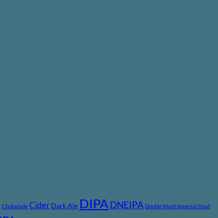
DIPA
DNEIPA
e
Cider
Dark Ale
Chokolade
Double Mash Imperial Stout