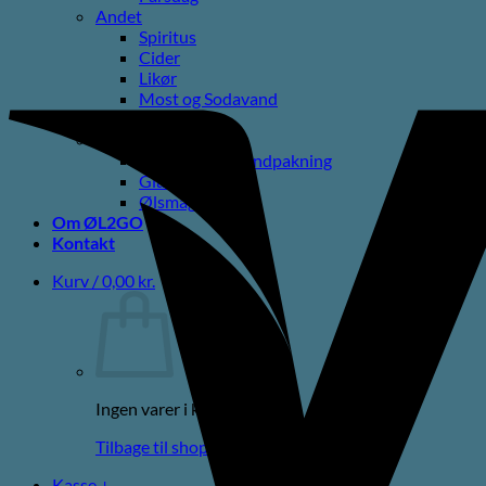
Andet
Spiritus
Cider
Likør
Most og Sodavand
Chips
Diverse
Gaveæsker og indpakning
Glas
Ølsmagning
Om ØL2GO
Kontakt
Kurv /
0,00
kr.
Ingen varer i kurven.
Tilbage til shoppen
Kasse
+