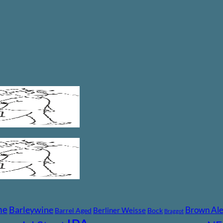
ne
Barleywine
Brown Al
Berliner Weisse
Barrel Aged
Bock
Braggot