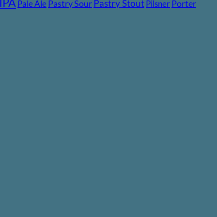
IPA
Pastry Stout
Pastry Sour
Porter
Pale Ale
Pilsner
V