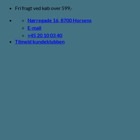
Fortsæt
Fri fragt ved køb over 599,-
til
indhold
Nørregade 16, 8700 Horsens
E-mail
+45 20 10 03 40
Tilmeld kundeklubben