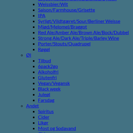
Weissbier/Wit
Saison/Farmhouse/Grisette
IPA
Syrligt/Vildtgæret/Sour/Berliner Weisse
Mjød/Melomel/Braggot
Red Ale/Amber Ale/Brown Ale/Bock/Dubbel
Strong Ale/Dark Ale/Triple/Barley Wine
Porter/Stouts/Quadrupel
Røgøl
Øl
Tilbud
6pack2go
Alkoholfri
Glutenfri
Vegan/Vegansk
Black week
Juleøl
Farsdag
Andet
Spiritus
Cider
Likør
Most og Sodavand