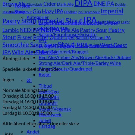
DIPA
DNEIPA
Brown Ale
Cider
Dark Ale
Chokolade
Double
Forside
Imperial
Gin
Hazy IPA
Shop
Mash Imperial Stout
Hindbær
Ice Cream Sour
Kategorier
IPA
Imperial Stout
Pastry Stout
Lager/Pilsner/Pale Ale/Blonde/Gylden
Kaffe
Kirsebær
Lager
NEIPA
Weissbier/Wit
Pastry
NEDIPA
Pastry Sour
Lambic
Pale Ale
Saison/Farmhouse/Grisette
Stout
Porter
Quadrupel
Pilsner
Saison
Session IPA
IPA
Stout
Sour
Smoothie Sour
TIPA
West Coast
Syrligt/Vildtgæret/Sour/Berliner Weisse
Vanilje
Wild Ale
Mjød/Melomel/Braggot
IPA
Æble cider
Red Ale/Amber Ale/Brown Ale/Bock/Dubbel
Åbningstider:
Strong Ale/Dark Ale/Triple/Barley Wine
Porter/Stouts/Quadrupel
Specielle lukke/åbningstider
Røgøl
Ingen
Øl
Tilbud
Normale åbningstider
6pack2go
Onsdag kl.16.00 til 18.00
Alkoholfri
Torsdag kl.16.00 til 18.00
Glutenfri
Fredag kl.13.30 til 18.00
Vegan/Vegansk
Lørdag kl.10.00 til 15.00
Black week
Juleøl
Altid åbent efter aftale ring eller skriv
Farsdag
Andet
Links