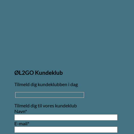
ØL2GO Kundeklub
Tilmeld dig kundeklubben i dag
Tilmeld dig til vores kundeklub
Navn*
E-mail*