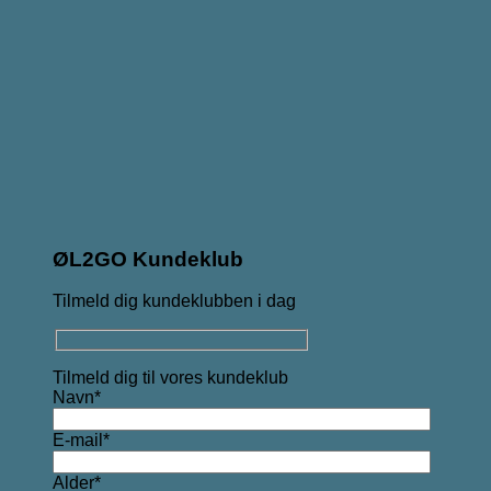
ØL2GO Kundeklub
Tilmeld dig kundeklubben i dag
Tilmeld dig til vores kundeklub
Navn*
E-mail*
Alder*