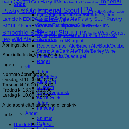
Imperial
Gin
Hazy IPA
Mash Imperial Stout
Hindbær
Ice Cream Sour
Shop
IPA
Imperial Stout
Pastry Stout
Kategorier
Kaffe
Kirsebær
Lager
Lager/Pilsner/Pale Ale/Blonde/Gylden
NEIPA
NEDIPA
Pastry Sour
Pastry
Lambic
Pale Ale
Weissbier/Wit
Stout
Porter
Saison/Farmhouse/Grisette
Quadrupel
Pilsner
Saison
Session IPA
IPA
Stout
Smoothie Sour
Sour
TIPA
West Coast
Vanilje
Syrligt/Vildtgæret/Sour/Berliner Weisse
IPA
Wild Ale
Æble cider
Mjød/Melomel/Braggot
Åbningstider:
Red Ale/Amber Ale/Brown Ale/Bock/Dubbel
Strong Ale/Dark Ale/Triple/Barley Wine
Specielle lukke/åbningstider
Porter/Stouts/Quadrupel
Røgøl
Ingen
Øl
Tilbud
Normale åbningstider
6pack2go
Onsdag kl.16.00 til 18.00
Alkoholfri
Torsdag kl.16.00 til 18.00
Glutenfri
Fredag kl.13.30 til 18.00
Vegan/Vegansk
Lørdag kl.10.00 til 15.00
Black week
Juleøl
Altid åbent efter aftale ring eller skriv
Farsdag
Andet
Links
Spiritus
Cider
Handelsbetingelser
Likør