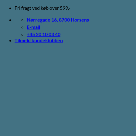
Fortsæt
Fri fragt ved køb over 599,-
til
indhold
Nørregade 16, 8700 Horsens
E-mail
+45 20 10 03 40
Tilmeld kundeklubben