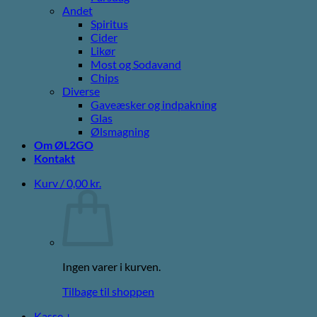
Andet
Spiritus
Cider
Likør
Most og Sodavand
Chips
Diverse
Gaveæsker og indpakning
Glas
Ølsmagning
Om ØL2GO
Kontakt
Kurv /
0,00
kr.
Ingen varer i kurven.
Tilbage til shoppen
Kasse
+