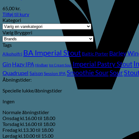
65,00
kr.
Tilføj til kurv
Kategori
Vælg Bryggeri
Tags
BA Imperial Stout
Barley Win
Baltic Porter
Alkoholfri
I
Imperial Pastry Stout
Gin
Hazy IPA
Hindbær
Ice Cream Sour
Stou
Sour
Smoothie Sour
Quadrupel
Saison
Session IPA
Åbningstider:
Specielle lukke/åbningstider
Ingen
Normale åbningstider
Onsdag kl.16.00 til 18.00
Torsdag kl.16.00 til 18.00
Fredag kl.13.30 til 18.00
Lørdag kl.10.00 til 15.00