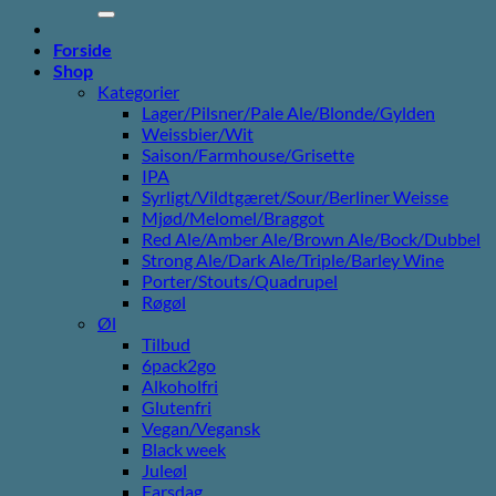
efter:
Forside
Shop
Kategorier
Lager/Pilsner/Pale Ale/Blonde/Gylden
Weissbier/Wit
Saison/Farmhouse/Grisette
IPA
Syrligt/Vildtgæret/Sour/Berliner Weisse
Mjød/Melomel/Braggot
Red Ale/Amber Ale/Brown Ale/Bock/Dubbel
Strong Ale/Dark Ale/Triple/Barley Wine
Porter/Stouts/Quadrupel
Røgøl
Øl
Tilbud
6pack2go
Alkoholfri
Glutenfri
Vegan/Vegansk
Black week
Juleøl
Farsdag