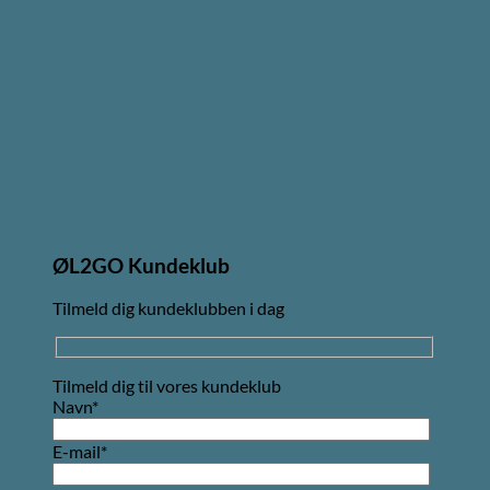
ØL2GO Kundeklub
Tilmeld dig kundeklubben i dag
Tilmeld dig til vores kundeklub
Navn*
E-mail*