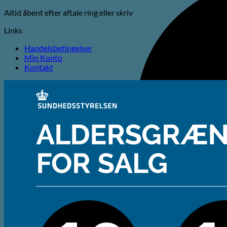
Altid åbent efter aftale ring eller skriv
Links
Handelsbetingelser
Min Konto
Kontakt