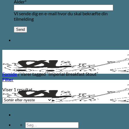
Alder*
Vi sende dig en e-mail hvor du skal bekræfte din
tilmelding
Forside
/
Varer tagged “Imperial Breakfast Stout”
Filter
Viser 1 resultat
Søg