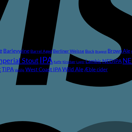
e
Barleywine
Brown Ale
Berliner Weisse
Barrel Aged
Bock
Braggot
IPA
mperial Stout
NE
NEDIPA
Lambic
Kaffe
Kirsebær
Lager
t
TIPA
Wild Ale
West Coast IPA
Æble cider
Vanilje