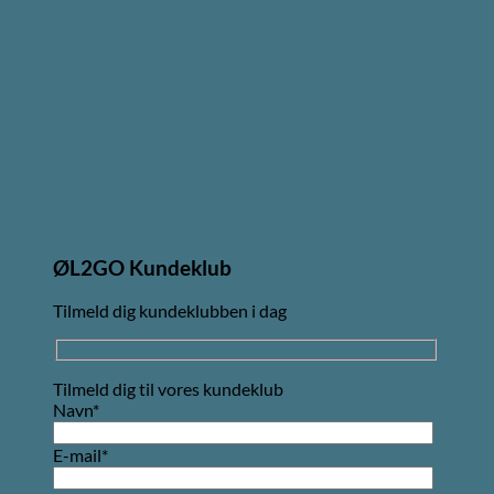
ØL2GO Kundeklub
Tilmeld dig kundeklubben i dag
Tilmeld dig til vores kundeklub
Navn*
E-mail*