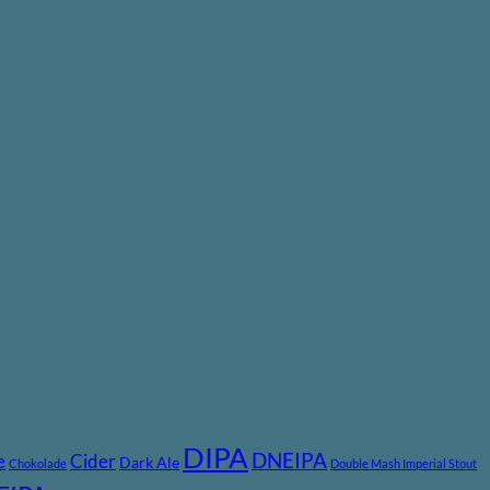
DIPA
DNEIPA
e
Cider
Dark Ale
Chokolade
Double Mash Imperial Stout