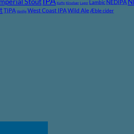
IPA
Imperial Stout
N
NEDIPA
Lambic
Kaffe
Kirsebær
Lager
t
TIPA
Wild Ale
West Coast IPA
Æble cider
Vanilje