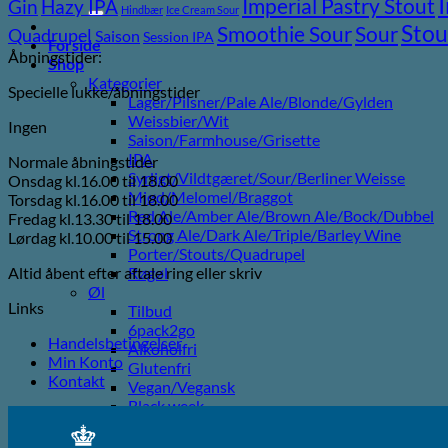
efter:
Imperial Pastry Stout
Gin
Hazy IPA
Hindbær
Ice Cream Sour
Stou
Sour
Smoothie Sour
Quadrupel
Saison
Session IPA
Forside
Åbningstider:
Shop
Kategorier
Specielle lukke/åbningstider
Lager/Pilsner/Pale Ale/Blonde/Gylden
Weissbier/Wit
Ingen
Saison/Farmhouse/Grisette
IPA
Normale åbningstider
Syrligt/Vildtgæret/Sour/Berliner Weisse
Onsdag kl.16.00 til 18.00
Mjød/Melomel/Braggot
Torsdag kl.16.00 til 18.00
Red Ale/Amber Ale/Brown Ale/Bock/Dubbel
Fredag kl.13.30 til 18.00
Strong Ale/Dark Ale/Triple/Barley Wine
Lørdag kl.10.00 til 15.00
Porter/Stouts/Quadrupel
Altid åbent efter aftale ring eller skriv
Røgøl
Øl
Links
Tilbud
6pack2go
Handelsbetingelser
Alkoholfri
Min Konto
Glutenfri
Kontakt
Vegan/Vegansk
Black week
Juleøl
Farsdag