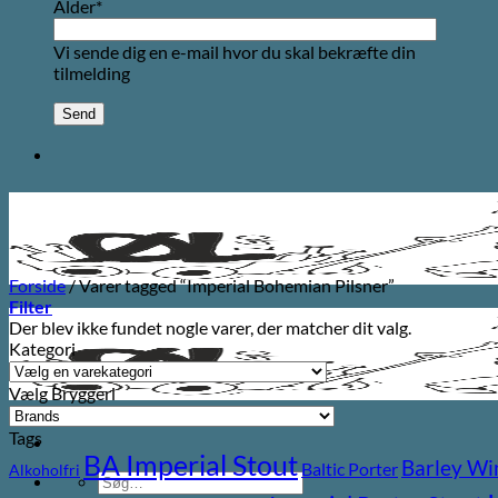
Alder*
Vi sende dig en e-mail hvor du skal bekræfte din
tilmelding
Forside
/
Varer tagged “Imperial Bohemian Pilsner”
Filter
Der blev ikke fundet nogle varer, der matcher dit valg.
Kategori
Vælg Bryggeri
Tags
BA Imperial Stout
Barley Wi
Baltic Porter
Alkoholfri
Søg