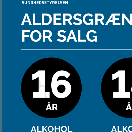
Andet
Spiritus
Cider
Likør
Most og Sodavand
Chips
Diverse
Gaveæsker og indpakning
Glas
Ølsmagning
Om ØL2GO
Kontakt
Kurv /
0,00
kr.
Ingen varer i kurven.
Tilbage til shoppen
Kasse
+