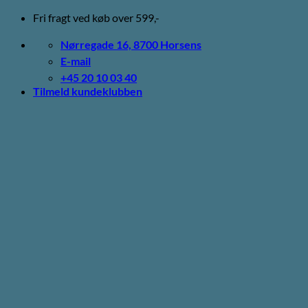
Fortsæt
Fri fragt ved køb over 599,-
til
indhold
Nørregade 16, 8700 Horsens
E-mail
+45 20 10 03 40
Tilmeld kundeklubben