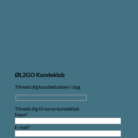
ØL2GO Kundeklub
Tilmeld dig kundeklubben i dag
Tilmeld dig til vores kundeklub
Navn*
E-mail*