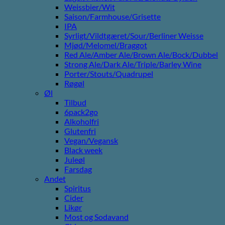
Weissbier/Wit
Saison/Farmhouse/Grisette
IPA
Syrligt/Vildtgæret/Sour/Berliner Weisse
Mjød/Melomel/Braggot
Red Ale/Amber Ale/Brown Ale/Bock/Dubbel
Strong Ale/Dark Ale/Triple/Barley Wine
Porter/Stouts/Quadrupel
Røgøl
Øl
Tilbud
6pack2go
Alkoholfri
Glutenfri
Vegan/Vegansk
Black week
Juleøl
Farsdag
Andet
Spiritus
Cider
Likør
Most og Sodavand