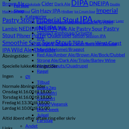
DIPA
DNEIPA
Brown Ale
Cider
Dark Ale
Chokolade
Double
Forside
Imperial
Gin
Hazy IPA
Shop
Mash Imperial Stout
Hindbær
Ice Cream Sour
Kategorier
IPA
Imperial Stout
Pastry Stout
Lager/Pilsner/Pale Ale/Blonde/Gylden
Kaffe
Kirsebær
Lager
NEIPA
Weissbier/Wit
Pastry
NEDIPA
Pastry Sour
Lambic
Pale Ale
Saison/Farmhouse/Grisette
Stout
Porter
Quadrupel
Pilsner
Saison
Session IPA
IPA
Stout
Sour
Smoothie Sour
TIPA
West Coast
Syrligt/Vildtgæret/Sour/Berliner Weisse
Vanilje
Wild Ale
Mjød/Melomel/Braggot
IPA
Æble cider
Red Ale/Amber Ale/Brown Ale/Bock/Dubbel
Åbningstider:
Strong Ale/Dark Ale/Triple/Barley Wine
Porter/Stouts/Quadrupel
Specielle lukke/åbningstider
Røgøl
Ingen
Øl
Tilbud
Normale åbningstider
6pack2go
Onsdag kl.16.00 til 18.00
Alkoholfri
Torsdag kl.16.00 til 18.00
Glutenfri
Fredag kl.13.30 til 18.00
Vegan/Vegansk
Lørdag kl.10.00 til 15.00
Black week
Juleøl
Altid åbent efter aftale ring eller skriv
Farsdag
Andet
Links