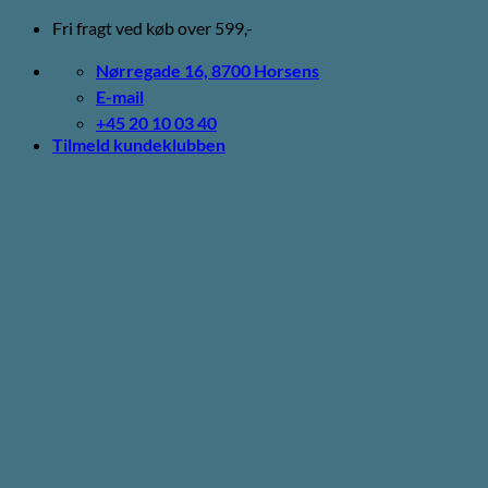
Fortsæt
Fri fragt ved køb over 599,-
til
indhold
Nørregade 16, 8700 Horsens
E-mail
+45 20 10 03 40
Tilmeld kundeklubben