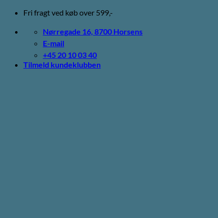
Fortsæt
Fri fragt ved køb over 599,-
til
indhold
Nørregade 16, 8700 Horsens
E-mail
+45 20 10 03 40
Tilmeld kundeklubben