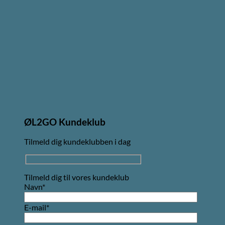
ØL2GO Kundeklub
Tilmeld dig kundeklubben i dag
Tilmeld dig til vores kundeklub
Navn*
E-mail*