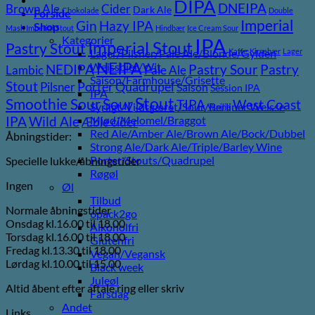
DIPA
DNEIPA
Brown Ale
Cider
Dark Ale
Chokolade
Double
Forside
Imperial
Gin
Hazy IPA
Shop
Mash Imperial Stout
Hindbær
Ice Cream Sour
Kategorier
IPA
Imperial Stout
Pastry Stout
Lager/Pilsner/Pale Ale/Blonde/Gylden
Kaffe
Kirsebær
Lager
NEIPA
Weissbier/Wit
Pastry
NEDIPA
Pastry Sour
Lambic
Pale Ale
Saison/Farmhouse/Grisette
Stout
Pilsner
Porter
Quadrupel
Saison
Session IPA
IPA
Stout
Sour
Smoothie Sour
TIPA
West Coast
Syrligt/Vildtgæret/Sour/Berliner Weisse
Vanilje
Wild Ale
Mjød/Melomel/Braggot
IPA
Æble cider
Red Ale/Amber Ale/Brown Ale/Bock/Dubbel
Åbningstider:
Strong Ale/Dark Ale/Triple/Barley Wine
Porter/Stouts/Quadrupel
Specielle lukke/åbningstider
Røgøl
Ingen
Øl
Tilbud
Normale åbningstider
6pack2go
Onsdag kl.16.00 til 18.00
Alkoholfri
Torsdag kl.16.00 til 18.00
Glutenfri
Fredag kl.13.30 til 18.00
Vegan/Vegansk
Lørdag kl.10.00 til 15.00
Black week
Juleøl
Altid åbent efter aftale ring eller skriv
Farsdag
Andet
Links