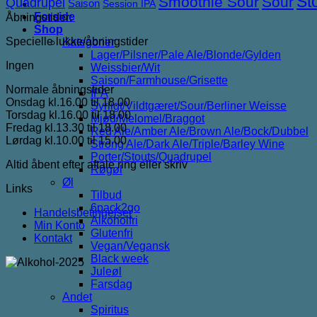
St
Smoothie Sour
Sour
Quadrupel
Saison
Session IPA
Forside
Åbningstider:
Shop
Specielle lukke/åbningstider
Kategorier
Lager/Pilsner/Pale Ale/Blonde/Gylden
Ingen
Weissbier/Wit
Saison/Farmhouse/Grisette
Normale åbningstider
IPA
Onsdag kl.16.00 til 18.00
Syrligt/Vildtgæret/Sour/Berliner Weisse
Torsdag kl.16.00 til 18.00
Mjød/Melomel/Braggot
Fredag kl.13.30 til 18.00
Red Ale/Amber Ale/Brown Ale/Bock/Dubbel
Lørdag kl.10.00 til 15.00
Strong Ale/Dark Ale/Triple/Barley Wine
Porter/Stouts/Quadrupel
Altid åbent efter aftale ring eller skriv
Røgøl
Øl
Links
Tilbud
6pack2go
Handelsbetingelser
Alkoholfri
Min Konto
Glutenfri
Kontakt
Vegan/Vegansk
Black week
Juleøl
Farsdag
Andet
Spiritus