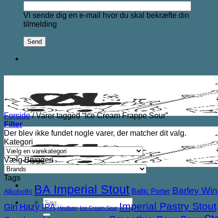
Vi sende dig en e-mail hvor du skal bekræfte din
tilmelding
Forside
/
Varer tagged “Ice Cream Frappe Sour”
Filter
Der blev ikke fundet nogle varer, der matcher dit valg.
Kategori
Vælg Bryggeri
Tags
BA Imperial Stout
Barley Wi
Baltic Porter
Alkoholfri
Søg
Imperial Pastry Stout
Gin
Hazy IPA
Hindbær
Ice Cream Sour
efter: