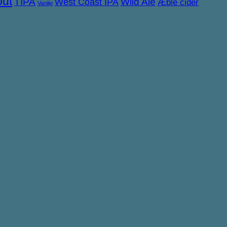
out
TIPA
West Coast IPA
Wild Ale
Æble cider
Vanilje