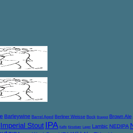
ne
Barleywine
Brown Ale
Berliner Weisse
Barrel Aged
Bock
Braggot
IPA
Imperial Stout
NEDIPA
Lambic
Kaffe
Kirsebær
Lager