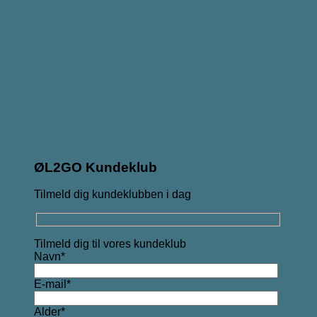
ØL2GO Kundeklub
Tilmeld dig kundeklubben i dag
Tilmeld dig til vores kundeklub
Navn*
E-mail*
Alder*