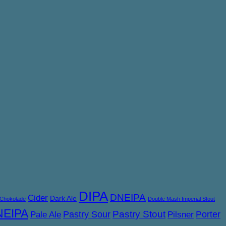
DIPA
DNEIPA
Cider
Dark Ale
Chokolade
Double Mash Imperial Stout
NEIPA
Pastry Sour
Pastry Stout
Porter
Pale Ale
Pilsner