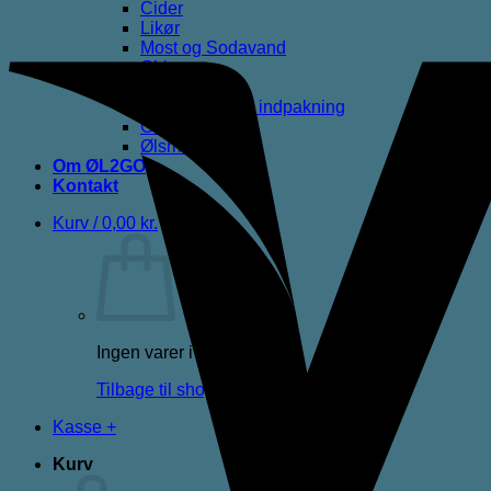
Cider
Likør
Most og Sodavand
Chips
Diverse
Gaveæsker og indpakning
Glas
Ølsmagning
Om ØL2GO
Kontakt
Kurv /
0,00
kr.
Ingen varer i kurven.
Tilbage til shoppen
Kasse
+
Kurv