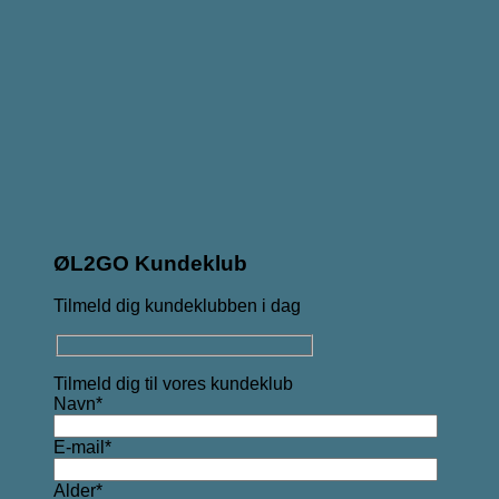
ØL2GO Kundeklub
Tilmeld dig kundeklubben i dag
Tilmeld dig til vores kundeklub
Navn*
E-mail*
Alder*