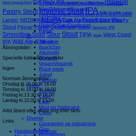
Imperial
Gin
Hazy IPA
Mash Imperial Stout
Hindbær
Ice Cream Sour
Syrligt/Vildtgæret/Sour/Berliner Weisse
IPA
Mjød/Melomel/Braggot
Imperial Stout
Pastry Stout
Kaffe
Kirsebær
Lager
Red Ale/Amber Ale/Brown Ale/Bock/Dubbel
NEIPA
NEDIPA
Pastry Sour
Pastry
Lambic
Strong Ale/Dark Ale/Triple/Barley Wine
Pale Ale
Porter/Stouts/Quadrupel
Stout
Porter
Quadrupel
Pilsner
Saison
Session IPA
Røgøl
Stout
Smoothie Sour
Sour
TIPA
West Coast
Vanilje
Øl
IPA
Wild Ale
Æble cider
Tilbud
6pack2go
Åbningstider:
Alkoholfri
Specielle lukke/åbningstider
Glutenfri
Vegan/Vegansk
Ingen
Black week
Juleøl
Normale åbningstider
Farsdag
Onsdag kl.16.00 til 18.00
Andet
Torsdag kl.16.00 til 18.00
Spiritus
Fredag kl.13.30 til 18.00
Cider
Lørdag kl.10.00 til 15.00
Likør
Most og Sodavand
Altid åbent efter aftale ring eller skriv
Chips
Diverse
Links
Gaveæsker og indpakning
Glas
Handelsbetingelser
Ølsmagning