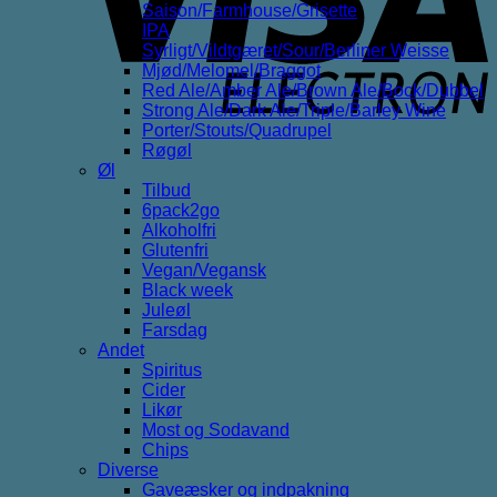
Saison/Farmhouse/Grisette
IPA
Syrligt/Vildtgæret/Sour/Berliner Weisse
Mjød/Melomel/Braggot
Red Ale/Amber Ale/Brown Ale/Bock/Dubbel
Strong Ale/Dark Ale/Triple/Barley Wine
Porter/Stouts/Quadrupel
Røgøl
Øl
Tilbud
6pack2go
Alkoholfri
Glutenfri
Vegan/Vegansk
Black week
Juleøl
Farsdag
Andet
Spiritus
Cider
Likør
Most og Sodavand
Chips
Diverse
Gaveæsker og indpakning