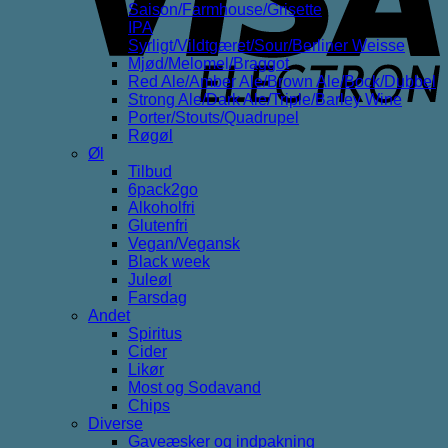
Saison/Farmhouse/Grisette
IPA
Syrligt/Vildtgæret/Sour/Berliner Weisse
Mjød/Melomel/Braggot
Red Ale/Amber Ale/Brown Ale/Bock/Dubbel
Strong Ale/Dark Ale/Triple/Barley Wine
Porter/Stouts/Quadrupel
Røgøl
Øl
Tilbud
6pack2go
Alkoholfri
Glutenfri
Vegan/Vegansk
Black week
Juleøl
Farsdag
Andet
Spiritus
Cider
Likør
Most og Sodavand
Chips
Diverse
Gaveæsker og indpakning