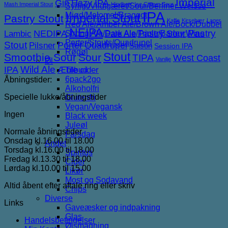
Imperial
Gin
Hazy IPA
Mash Imperial Stout
Hindbær
Ice Cream Sour
Syrligt/Vildtgæret/Sour/Berliner Weisse
IPA
Mjød/Melomel/Braggot
Imperial Stout
Pastry Stout
Kaffe
Kirsebær
Lager
Red Ale/Amber Ale/Brown Ale/Bock/Dubbel
NEIPA
NEDIPA
Pastry Sour
Pastry
Lambic
Strong Ale/Dark Ale/Triple/Barley Wine
Pale Ale
Porter/Stouts/Quadrupel
Stout
Porter
Quadrupel
Pilsner
Saison
Session IPA
Røgøl
Stout
Smoothie Sour
Sour
TIPA
West Coast
Vanilje
Øl
IPA
Wild Ale
Æble cider
Tilbud
6pack2go
Åbningstider:
Alkoholfri
Specielle lukke/åbningstider
Glutenfri
Vegan/Vegansk
Ingen
Black week
Juleøl
Normale åbningstider
Farsdag
Onsdag kl.16.00 til 18.00
Andet
Torsdag kl.16.00 til 18.00
Spiritus
Fredag kl.13.30 til 18.00
Cider
Lørdag kl.10.00 til 15.00
Likør
Most og Sodavand
Altid åbent efter aftale ring eller skriv
Chips
Diverse
Links
Gaveæsker og indpakning
Glas
Handelsbetingelser
Ølsmagning