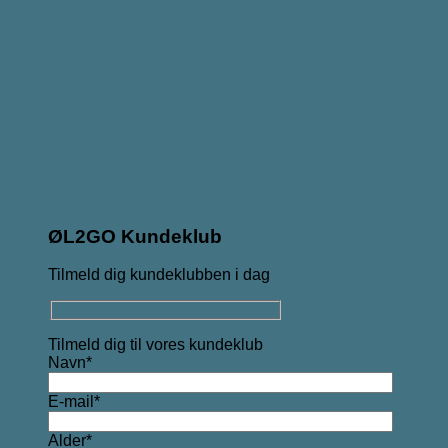
ØL2GO Kundeklub
Tilmeld dig kundeklubben i dag
Tilmeld dig til vores kundeklub
Navn*
E-mail*
Alder*