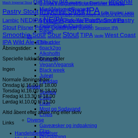
Imperial
Gin
Hazy IPA
Mash Imperial Stout
Hindbær
Ice Cream Sour
Syrligt/Vildtgæret/Sour/Berliner Weisse
IPA
Mjød/Melomel/Braggot
Imperial Stout
Pastry Stout
Kaffe
Kirsebær
Lager
Red Ale/Amber Ale/Brown Ale/Bock/Dubbel
NEIPA
NEDIPA
Pastry Sour
Pastry
Lambic
Strong Ale/Dark Ale/Triple/Barley Wine
Pale Ale
Porter/Stouts/Quadrupel
Stout
Porter
Quadrupel
Pilsner
Saison
Session IPA
Røgøl
Stout
Smoothie Sour
Sour
TIPA
West Coast
Vanilje
Øl
IPA
Wild Ale
Æble cider
Tilbud
6pack2go
Åbningstider:
Alkoholfri
Specielle lukke/åbningstider
Glutenfri
Vegan/Vegansk
Ingen
Black week
Juleøl
Normale åbningstider
Farsdag
Onsdag kl.16.00 til 18.00
Andet
Torsdag kl.16.00 til 18.00
Spiritus
Fredag kl.13.30 til 18.00
Cider
Lørdag kl.10.00 til 15.00
Likør
Most og Sodavand
Altid åbent efter aftale ring eller skriv
Chips
Diverse
Links
Gaveæsker og indpakning
Glas
Handelsbetingelser
Ølsmagning