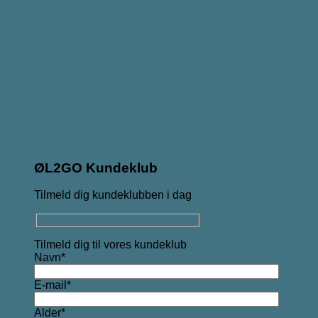
ØL2GO Kundeklub
Tilmeld dig kundeklubben i dag
Tilmeld dig til vores kundeklub
Navn*
E-mail*
Alder*