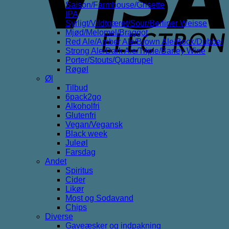
Saison/Farmhouse/Grisette
IPA
Syrligt/Vildtgæret/Sour/Berliner Weisse
Mjød/Melomel/Braggot
Red Ale/Amber Ale/Brown Ale/Bock/Dubbel
Strong Ale/Dark Ale/Triple/Barley Wine
Porter/Stouts/Quadrupel
Røgøl
Øl
Tilbud
6pack2go
Alkoholfri
Glutenfri
Vegan/Vegansk
Black week
Juleøl
Farsdag
Andet
Spiritus
Cider
Likør
Most og Sodavand
Chips
Diverse
Gaveæsker og indpakning