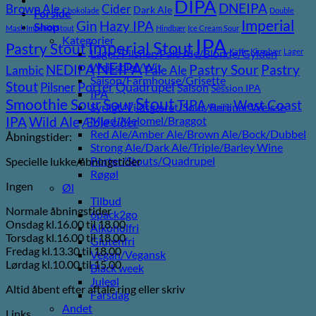
DIPA
DNEIPA
Brown Ale
Cider
Dark Ale
Chokolade
Double
Forside
Imperial
Gin
Hazy IPA
Shop
Mash Imperial Stout
Hindbær
Ice Cream Sour
Kategorier
IPA
Imperial Stout
Pastry Stout
Lager/Pilsner/Pale Ale/Blonde/Gylden
Kaffe
Kirsebær
Lager
NEIPA
Weissbier/Wit
Pastry
NEDIPA
Pastry Sour
Lambic
Pale Ale
Saison/Farmhouse/Grisette
Stout
Pilsner
Porter
Quadrupel
Saison
Session IPA
IPA
Stout
Sour
Smoothie Sour
TIPA
West Coast
Syrligt/Vildtgæret/Sour/Berliner Weisse
Vanilje
Wild Ale
Mjød/Melomel/Braggot
IPA
Æble cider
Red Ale/Amber Ale/Brown Ale/Bock/Dubbel
Åbningstider:
Strong Ale/Dark Ale/Triple/Barley Wine
Porter/Stouts/Quadrupel
Specielle lukke/åbningstider
Røgøl
Ingen
Øl
Tilbud
Normale åbningstider
6pack2go
Onsdag kl.16.00 til 18.00
Alkoholfri
Torsdag kl.16.00 til 18.00
Glutenfri
Fredag kl.13.30 til 18.00
Vegan/Vegansk
Lørdag kl.10.00 til 15.00
Black week
Juleøl
Altid åbent efter aftale ring eller skriv
Farsdag
Andet
Links