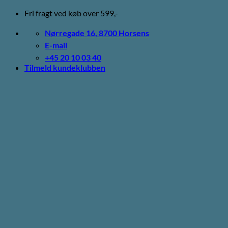
Fortsæt
Fri fragt ved køb over 599,-
til
indhold
Nørregade 16, 8700 Horsens
E-mail
+45 20 10 03 40
Tilmeld kundeklubben