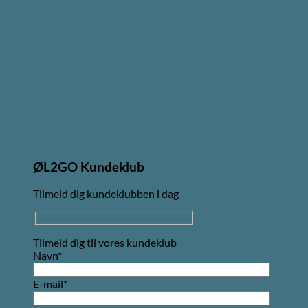
ØL2GO Kundeklub
Tilmeld dig kundeklubben i dag
Tilmeld dig til vores kundeklub
Navn*
E-mail*