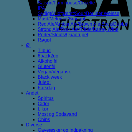
Saison/Farmhouse/Grisette
IPA
Syrligt/Vildtgæret/Sour/Berliner Weisse
Mjød/Melomel/Braggot
Red Ale/Amber Ale/Brown Ale/Bock/Dubbel
Strong Ale/Dark Ale/Triple/Barley Wine
Porter/Stouts/Quadrupel
Røgøl
Øl
Tilbud
6pack2go
Alkoholfri
Glutenfri
Vegan/Vegansk
Black week
Juleøl
Farsdag
Andet
Spiritus
Cider
Likør
Most og Sodavand
Chips
Diverse
Gaveæsker og indpakning