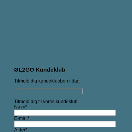
ØL2GO Kundeklub
Tilmeld dig kundeklubben i dag
Tilmeld dig til vores kundeklub
Navn*
E-mail*
Alder*