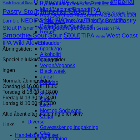
Imperial
Gin
Hazy IPA
Mash Imperial Stout
Hindbær
Ice Cream Sour
Syrligt/Vildtgæret/Sour/Berliner Weisse
IPA
Mjød/Melomel/Braggot
Imperial Stout
Pastry Stout
Kaffe
Kirsebær
Lager
Red Ale/Amber Ale/Brown Ale/Bock/Dubbel
NEIPA
NEDIPA
Pastry Sour
Pastry
Lambic
Strong Ale/Dark Ale/Triple/Barley Wine
Pale Ale
Porter/Stouts/Quadrupel
Stout
Porter
Quadrupel
Pilsner
Saison
Session IPA
Røgøl
Stout
Smoothie Sour
Sour
TIPA
West Coast
Vanilje
Øl
IPA
Wild Ale
Æble cider
Tilbud
6pack2go
Åbningstider:
Alkoholfri
Specielle lukke/åbningstider
Glutenfri
Vegan/Vegansk
Ingen
Black week
Juleøl
Normale åbningstider
Farsdag
Onsdag kl.16.00 til 18.00
Andet
Torsdag kl.16.00 til 18.00
Spiritus
Fredag kl.13.30 til 18.00
Cider
Lørdag kl.10.00 til 15.00
Likør
Most og Sodavand
Altid åbent efter aftale ring eller skriv
Chips
Diverse
Links
Gaveæsker og indpakning
Glas
Handelsbetingelser
Ølsmagning