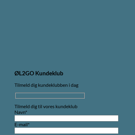
ØL2GO Kundeklub
Tilmeld dig kundeklubben i dag
Tilmeld dig til vores kundeklub
Navn*
E-mail*