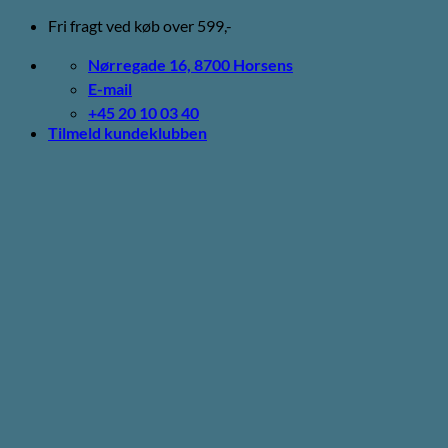
Fortsæt
Fri fragt ved køb over 599,-
til
indhold
Nørregade 16, 8700 Horsens
E-mail
+45 20 10 03 40
Tilmeld kundeklubben