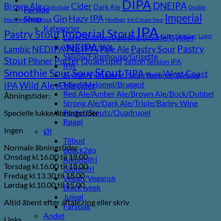
DIPA
DNEIPA
Brown Ale
Cider
Dark Ale
Chokolade
Double
Forside
Imperial
Gin
Hazy IPA
Shop
Mash Imperial Stout
Hindbær
Ice Cream Sour
Kategorier
IPA
Imperial Stout
Pastry Stout
Lager/Pilsner/Pale Ale/Blonde/Gylden
Kaffe
Kirsebær
Lager
NEIPA
Weissbier/Wit
Pastry
NEDIPA
Pastry Sour
Lambic
Pale Ale
Saison/Farmhouse/Grisette
Stout
Porter
Quadrupel
Pilsner
Saison
Session IPA
IPA
Stout
Sour
Smoothie Sour
TIPA
West Coast
Syrligt/Vildtgæret/Sour/Berliner Weisse
Vanilje
Wild Ale
Mjød/Melomel/Braggot
IPA
Æble cider
Red Ale/Amber Ale/Brown Ale/Bock/Dubbel
Åbningstider:
Strong Ale/Dark Ale/Triple/Barley Wine
Porter/Stouts/Quadrupel
Specielle lukke/åbningstider
Røgøl
Ingen
Øl
Tilbud
Normale åbningstider
6pack2go
Onsdag kl.16.00 til 18.00
Alkoholfri
Torsdag kl.16.00 til 18.00
Glutenfri
Fredag kl.13.30 til 18.00
Vegan/Vegansk
Lørdag kl.10.00 til 15.00
Black week
Juleøl
Altid åbent efter aftale ring eller skriv
Farsdag
Andet
Links