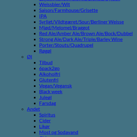
Weissbier/Wit
Saison/Farmhouse/Grisette
IPA
Syrligt/Vildtgæret/Sour/Berliner Weisse
Mjød/Melomel/Braggot
Red Ale/Amber Ale/Brown Ale/Bock/Dubbel
Strong Ale/Dark Ale/Triple/Barley Wine
Porter/Stouts/Quadrupel
Røgøl
Øl
Tilbud
6pack2go
Alkoholfri
Glutenfri
Vegan/Vegansk
Black week
Juleøl
Farsdag
Andet
Spiritus
Cider
Likør
Most og Sodavand