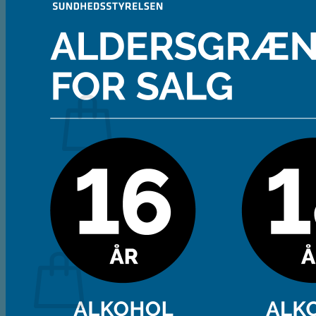
Gaveæsker og indpakning
Glas
Ølsmagning
Om ØL2GO
Kontakt
Kurv /
0,00
kr.
Ingen varer i kurven.
Tilbage til shoppen
Kasse
+
Kurv