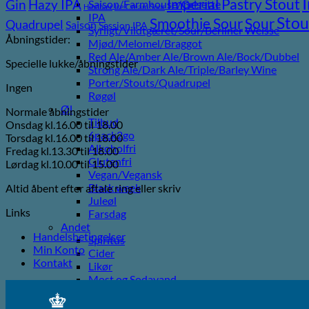
Imperial Pastry Stout
Gin
Hazy IPA
Saison/Farmhouse/Grisette
Hindbær
Ice Cream Sour
IPA
Stou
Sour
Smoothie Sour
Quadrupel
Saison
Session IPA
Syrligt/Vildtgæret/Sour/Berliner Weisse
Åbningstider:
Mjød/Melomel/Braggot
Red Ale/Amber Ale/Brown Ale/Bock/Dubbel
Specielle lukke/åbningstider
Strong Ale/Dark Ale/Triple/Barley Wine
Porter/Stouts/Quadrupel
Ingen
Røgøl
Øl
Normale åbningstider
Tilbud
Onsdag kl.16.00 til 18.00
6pack2go
Torsdag kl.16.00 til 18.00
Alkoholfri
Fredag kl.13.30 til 18.00
Glutenfri
Lørdag kl.10.00 til 15.00
Vegan/Vegansk
Black week
Altid åbent efter aftale ring eller skriv
Juleøl
Links
Farsdag
Andet
Handelsbetingelser
Spiritus
Min Konto
Cider
Kontakt
Likør
Most og Sodavand
Chips
Diverse