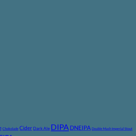
DIPA
DNEIPA
e
Cider
Dark Ale
Chokolade
Double Mash Imperial Stout