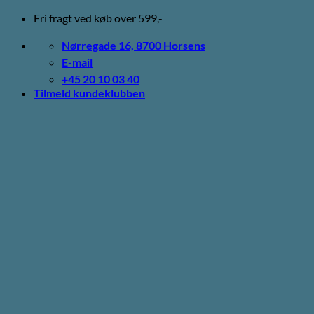
Fortsæt
Fri fragt ved køb over 599,-
til
indhold
Nørregade 16, 8700 Horsens
E-mail
+45 20 10 03 40
Tilmeld kundeklubben