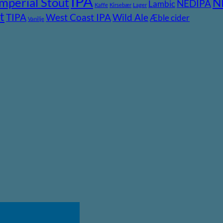
IPA
Imperial Stout
N
NEDIPA
Lambic
Kaffe
Kirsebær
Lager
t
TIPA
Wild Ale
West Coast IPA
Æble cider
Vanilje