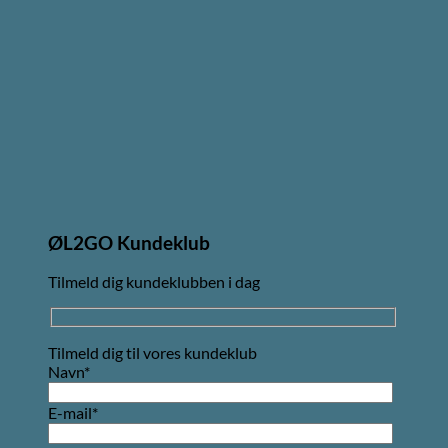
ØL2GO Kundeklub
Tilmeld dig kundeklubben i dag
Tilmeld dig til vores kundeklub
Navn*
E-mail*