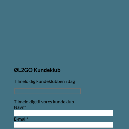
ØL2GO Kundeklub
Tilmeld dig kundeklubben i dag
Tilmeld dig til vores kundeklub
Navn*
E-mail*