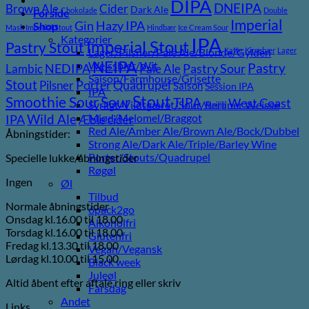
DIPA
DNEIPA
Brown Ale
Cider
Dark Ale
Chokolade
Double
Forside
Imperial
Gin
Hazy IPA
Shop
Mash Imperial Stout
Hindbær
Ice Cream Sour
Kategorier
IPA
Imperial Stout
Pastry Stout
Lager/Pilsner/Pale Ale/Blonde/Gylden
Kaffe
Kirsebær
Lager
NEIPA
Weissbier/Wit
Pastry
NEDIPA
Pastry Sour
Lambic
Pale Ale
Saison/Farmhouse/Grisette
Stout
Porter
Quadrupel
Pilsner
Saison
Session IPA
IPA
Stout
Sour
Smoothie Sour
TIPA
West Coast
Syrligt/Vildtgæret/Sour/Berliner Weisse
Vanilje
Wild Ale
Mjød/Melomel/Braggot
IPA
Æble cider
Red Ale/Amber Ale/Brown Ale/Bock/Dubbel
Åbningstider:
Strong Ale/Dark Ale/Triple/Barley Wine
Porter/Stouts/Quadrupel
Specielle lukke/åbningstider
Røgøl
Ingen
Øl
Tilbud
Normale åbningstider
6pack2go
Onsdag kl.16.00 til 18.00
Alkoholfri
Torsdag kl.16.00 til 18.00
Glutenfri
Fredag kl.13.30 til 18.00
Vegan/Vegansk
Lørdag kl.10.00 til 15.00
Black week
Juleøl
Altid åbent efter aftale ring eller skriv
Farsdag
Andet
Links