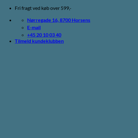
Fortsæt
Fri fragt ved køb over 599,-
til
indhold
Nørregade 16, 8700 Horsens
E-mail
+45 20 10 03 40
Tilmeld kundeklubben