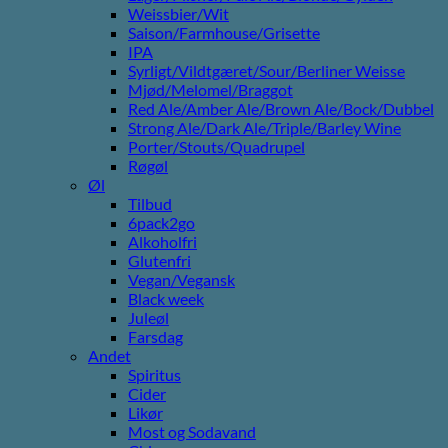
Weissbier/Wit
Saison/Farmhouse/Grisette
IPA
Syrligt/Vildtgæret/Sour/Berliner Weisse
Mjød/Melomel/Braggot
Red Ale/Amber Ale/Brown Ale/Bock/Dubbel
Strong Ale/Dark Ale/Triple/Barley Wine
Porter/Stouts/Quadrupel
Røgøl
Øl
Tilbud
6pack2go
Alkoholfri
Glutenfri
Vegan/Vegansk
Black week
Juleøl
Farsdag
Andet
Spiritus
Cider
Likør
Most og Sodavand