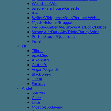
Weissbier/Wit
Saison/Farmhouse/Grisette
IPA
Syrligt/Vildtgæret/Sour/Berliner Weisse
Mjød/Melomel/Braggot
Red Ale/Amber Ale/Brown Ale/Bock/Dubbel
Strong Ale/Dark Ale/Triple/Barley Wine
Porter/Stouts/Quadrupel
Røgøl
Øl
Tilbud
6pack2go
Alkoholfri
Glutenfri
Vegan/Vegansk
Black week
Juleøl
Farsdag
Andet
Spiritus
Cider
Likør
Most og Sodavand