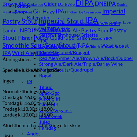
DIPA
DNEIPA
Brown Ale
Cider
Dark Ale
Chokolade
Double
Forside
Imperial
Gin
Hazy IPA
Shop
Mash Imperial Stout
Hindbær
Ice Cream Sour
Kategorier
IPA
Imperial Stout
Pastry Stout
Lager/Pilsner/Pale Ale/Blonde/Gylden
Kaffe
Kirsebær
Lager
NEIPA
Weissbier/Wit
Pastry
NEDIPA
Pastry Sour
Lambic
Pale Ale
Saison/Farmhouse/Grisette
Stout
Porter
Quadrupel
Pilsner
Saison
Session IPA
IPA
Stout
Sour
Smoothie Sour
TIPA
West Coast
Syrligt/Vildtgæret/Sour/Berliner Weisse
Vanilje
Wild Ale
Mjød/Melomel/Braggot
IPA
Æble cider
Red Ale/Amber Ale/Brown Ale/Bock/Dubbel
Åbningstider:
Strong Ale/Dark Ale/Triple/Barley Wine
Porter/Stouts/Quadrupel
Specielle lukke/åbningstider
Røgøl
Ingen
Øl
Tilbud
Normale åbningstider
6pack2go
Onsdag kl.16.00 til 18.00
Alkoholfri
Torsdag kl.16.00 til 18.00
Glutenfri
Fredag kl.13.30 til 18.00
Vegan/Vegansk
Lørdag kl.10.00 til 15.00
Black week
Juleøl
Altid åbent efter aftale ring eller skriv
Farsdag
Andet
Links