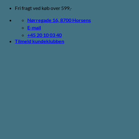
Fortsæt
Fri fragt ved køb over 599,-
til
indhold
Nørregade 16, 8700 Horsens
E-mail
+45 20 10 03 40
Tilmeld kundeklubben