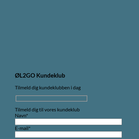
ØL2GO Kundeklub
Tilmeld dig kundeklubben i dag
Tilmeld dig til vores kundeklub
Navn*
E-mail*