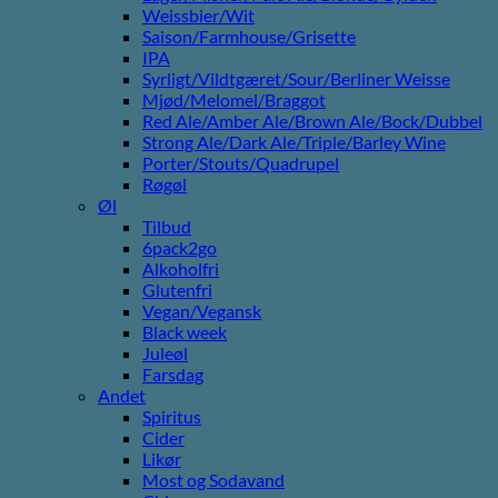
Weissbier/Wit
Saison/Farmhouse/Grisette
IPA
Syrligt/Vildtgæret/Sour/Berliner Weisse
Mjød/Melomel/Braggot
Red Ale/Amber Ale/Brown Ale/Bock/Dubbel
Strong Ale/Dark Ale/Triple/Barley Wine
Porter/Stouts/Quadrupel
Røgøl
Øl
Tilbud
6pack2go
Alkoholfri
Glutenfri
Vegan/Vegansk
Black week
Juleøl
Farsdag
Andet
Spiritus
Cider
Likør
Most og Sodavand