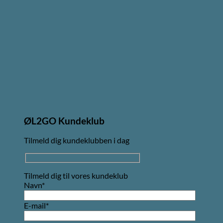
ØL2GO Kundeklub
Tilmeld dig kundeklubben i dag
Tilmeld dig til vores kundeklub
Navn*
E-mail*