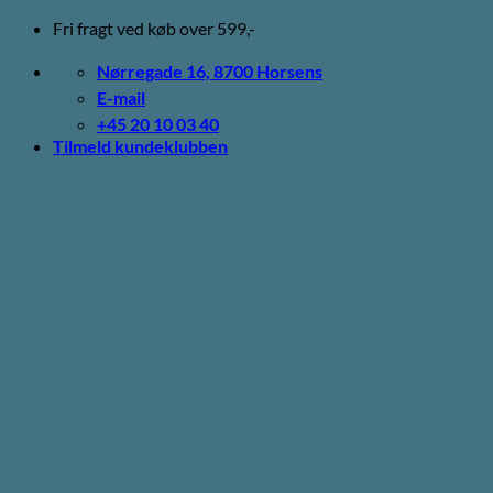
Fortsæt
Fri fragt ved køb over 599,-
til
indhold
Nørregade 16, 8700 Horsens
E-mail
+45 20 10 03 40
Tilmeld kundeklubben