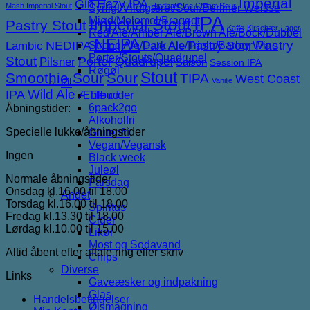
Imperial
Gin
Hazy IPA
Mash Imperial Stout
Hindbær
Ice Cream Sour
Syrligt/Vildtgæret/Sour/Berliner Weisse
IPA
Mjød/Melomel/Braggot
Imperial Stout
Pastry Stout
Kaffe
Kirsebær
Lager
Red Ale/Amber Ale/Brown Ale/Bock/Dubbel
NEIPA
NEDIPA
Pastry Sour
Pastry
Lambic
Strong Ale/Dark Ale/Triple/Barley Wine
Pale Ale
Porter/Stouts/Quadrupel
Stout
Porter
Quadrupel
Pilsner
Saison
Session IPA
Røgøl
Stout
Smoothie Sour
Sour
TIPA
West Coast
Vanilje
Øl
IPA
Wild Ale
Æble cider
Tilbud
6pack2go
Åbningstider:
Alkoholfri
Specielle lukke/åbningstider
Glutenfri
Vegan/Vegansk
Ingen
Black week
Juleøl
Normale åbningstider
Farsdag
Onsdag kl.16.00 til 18.00
Andet
Torsdag kl.16.00 til 18.00
Spiritus
Fredag kl.13.30 til 18.00
Cider
Lørdag kl.10.00 til 15.00
Likør
Most og Sodavand
Altid åbent efter aftale ring eller skriv
Chips
Diverse
Links
Gaveæsker og indpakning
Glas
Handelsbetingelser
Ølsmagning