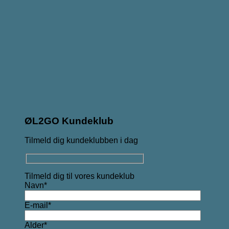
ØL2GO Kundeklub
Tilmeld dig kundeklubben i dag
Tilmeld dig til vores kundeklub
Navn*
E-mail*
Alder*