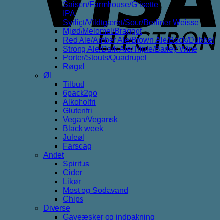
Saison/Farmhouse/Grisette
IPA
Syrligt/Vildtgæret/Sour/Berliner Weisse
Mjød/Melomel/Braggot
Red Ale/Amber Ale/Brown Ale/Bock/Dubbel
Strong Ale/Dark Ale/Triple/Barley Wine
Porter/Stouts/Quadrupel
Røgøl
Øl
Tilbud
6pack2go
Alkoholfri
Glutenfri
Vegan/Vegansk
Black week
Juleøl
Farsdag
Andet
Spiritus
Cider
Likør
Most og Sodavand
Chips
Diverse
Gaveæsker og indpakning