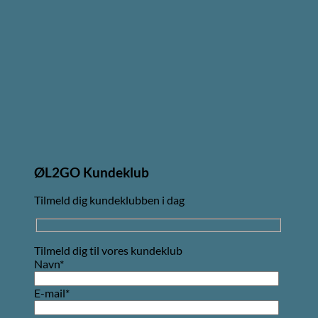
ØL2GO Kundeklub
Tilmeld dig kundeklubben i dag
Tilmeld dig til vores kundeklub
Navn*
E-mail*