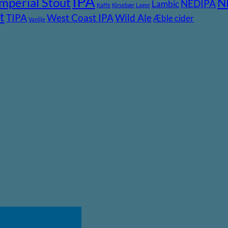
IPA
Imperial Stout
N
NEDIPA
Lambic
Kaffe
Kirsebær
Lager
t
TIPA
Wild Ale
West Coast IPA
Æble cider
Vanilje