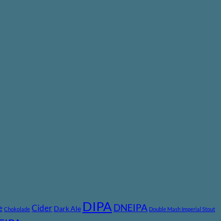
DIPA
DNEIPA
e
Cider
Dark Ale
Chokolade
Double Mash Imperial Stout