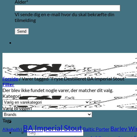
Alder*
Vi sende dig en e-mail hvor du skal bekræfte din
tilmelding
Forside
/
Varer tagged “Fryse Destilleret BA Imperial Stout”
Filter
Der blev ikke fundet nogle varer, der matcher dit valg.
Kategori
Vælg Bryggeri
Tags
BA Imperial Stout
Barley Wi
Baltic Porter
Alkoholfri
Søg