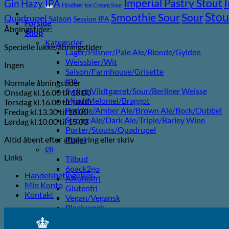
efter:
Imperial Pastry Stout
Gin
Hazy IPA
Hindbær
Ice Cream Sour
Stou
Sour
Smoothie Sour
Quadrupel
Saison
Session IPA
Forside
Åbningstider:
Shop
Kategorier
Specielle lukke/åbningstider
Lager/Pilsner/Pale Ale/Blonde/Gylden
Weissbier/Wit
Ingen
Saison/Farmhouse/Grisette
IPA
Normale åbningstider
Syrligt/Vildtgæret/Sour/Berliner Weisse
Onsdag kl.16.00 til 18.00
Mjød/Melomel/Braggot
Torsdag kl.16.00 til 18.00
Red Ale/Amber Ale/Brown Ale/Bock/Dubbel
Fredag kl.13.30 til 18.00
Strong Ale/Dark Ale/Triple/Barley Wine
Lørdag kl.10.00 til 15.00
Porter/Stouts/Quadrupel
Altid åbent efter aftale ring eller skriv
Røgøl
Øl
Links
Tilbud
6pack2go
Handelsbetingelser
Alkoholfri
Min Konto
Glutenfri
Kontakt
Vegan/Vegansk
Black week
Juleøl
Farsdag