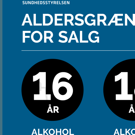
Andet
Spiritus
Cider
Likør
Most og Sodavand
Chips
Diverse
Gaveæsker og indpakning
Glas
Ølsmagning
Om ØL2GO
Kontakt
Kurv /
0,00
kr.
Ingen varer i kurven.
Tilbage til shoppen
Kasse
+