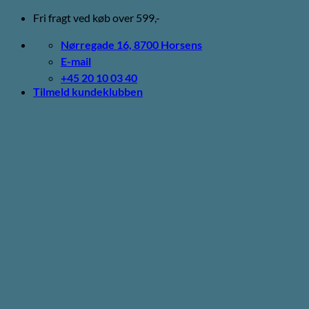
Fortsæt
Fri fragt ved køb over 599,-
til
indhold
Nørregade 16, 8700 Horsens
E-mail
+45 20 10 03 40
Tilmeld kundeklubben