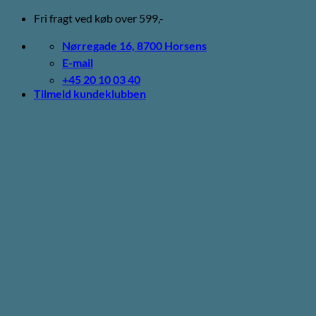
Fortsæt
Fri fragt ved køb over 599,-
til
indhold
Nørregade 16, 8700 Horsens
E-mail
+45 20 10 03 40
Tilmeld kundeklubben