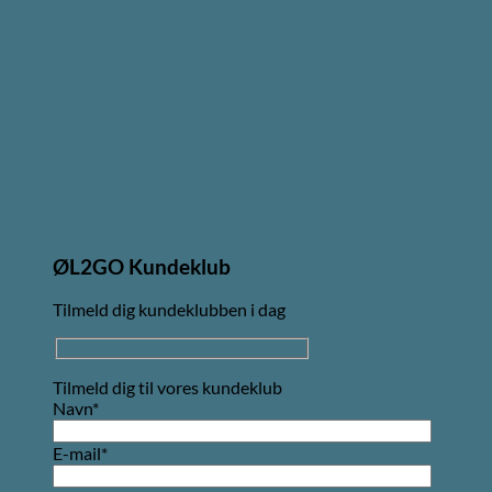
ØL2GO Kundeklub
Tilmeld dig kundeklubben i dag
Tilmeld dig til vores kundeklub
Navn*
E-mail*