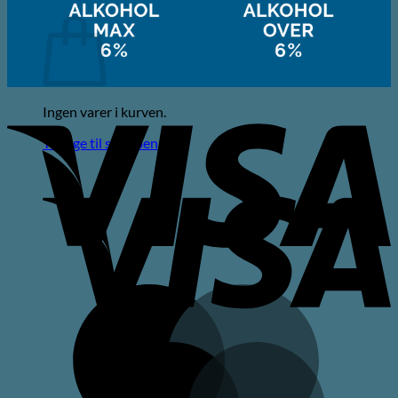
Kurv
V
Ingen varer i kurven.
Tilbage til shoppen
V
M
M