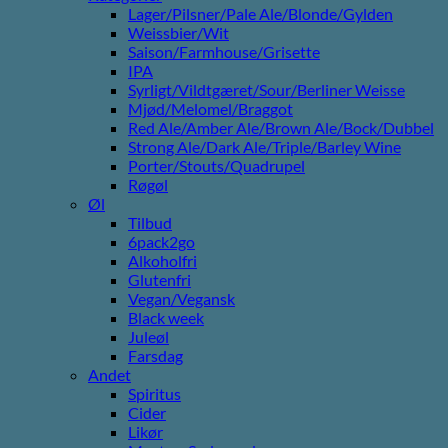
Lager/Pilsner/Pale Ale/Blonde/Gylden
Weissbier/Wit
Saison/Farmhouse/Grisette
IPA
Syrligt/Vildtgæret/Sour/Berliner Weisse
Mjød/Melomel/Braggot
Red Ale/Amber Ale/Brown Ale/Bock/Dubbel
Strong Ale/Dark Ale/Triple/Barley Wine
Porter/Stouts/Quadrupel
Røgøl
Øl
Tilbud
6pack2go
Alkoholfri
Glutenfri
Vegan/Vegansk
Black week
Juleøl
Farsdag
Andet
Spiritus
Cider
Likør