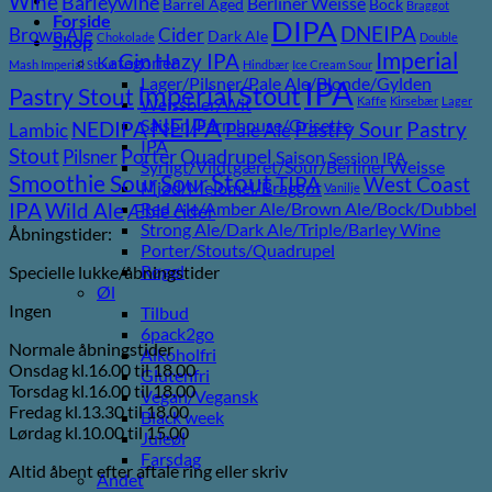
Wine
Barleywine
Berliner Weisse
Barrel Aged
Bock
Braggot
Forside
DIPA
DNEIPA
Brown Ale
Cider
Dark Ale
Chokolade
Double
Shop
Imperial
Gin
Hazy IPA
Kategorier
Mash Imperial Stout
Hindbær
Ice Cream Sour
Lager/Pilsner/Pale Ale/Blonde/Gylden
IPA
Imperial Stout
Pastry Stout
Weissbier/Wit
Kaffe
Kirsebær
Lager
NEIPA
Saison/Farmhouse/Grisette
Pastry
NEDIPA
Pastry Sour
Lambic
Pale Ale
IPA
Stout
Pilsner
Porter
Quadrupel
Saison
Session IPA
Syrligt/Vildtgæret/Sour/Berliner Weisse
Stout
Sour
Smoothie Sour
TIPA
West Coast
Mjød/Melomel/Braggot
Vanilje
Wild Ale
Red Ale/Amber Ale/Brown Ale/Bock/Dubbel
IPA
Æble cider
Strong Ale/Dark Ale/Triple/Barley Wine
Åbningstider:
Porter/Stouts/Quadrupel
Røgøl
Specielle lukke/åbningstider
Øl
Ingen
Tilbud
6pack2go
Normale åbningstider
Alkoholfri
Onsdag kl.16.00 til 18.00
Glutenfri
Torsdag kl.16.00 til 18.00
Vegan/Vegansk
Fredag kl.13.30 til 18.00
Black week
Lørdag kl.10.00 til 15.00
Juleøl
Farsdag
Altid åbent efter aftale ring eller skriv
Andet