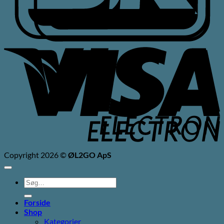
V
V
E
E
Copyright 2026 ©
ØL2GO ApS
Søg
efter:
Forside
Shop
Kategorier