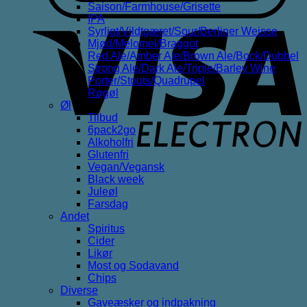
Saison/Farmhouse/Grisette
IPA
V
Syrligt/Vildtgæret/Sour/Berliner Weisse
E
Mjød/Melomel/Braggot
Red Ale/Amber Ale/Brown Ale/Bock/Dubbel
Strong Ale/Dark Ale/Triple/Barley Wine
Porter/Stouts/Quadrupel
Røgøl
Øl
Tilbud
6pack2go
Alkoholfri
Glutenfri
Vegan/Vegansk
Black week
Juleøl
Farsdag
Andet
Spiritus
Cider
Likør
Most og Sodavand
Chips
Diverse
Gaveæsker og indpakning