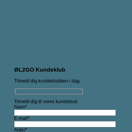
ØL2GO Kundeklub
Tilmeld dig kundeklubben i dag
Tilmeld dig til vores kundeklub
Navn*
E-mail*
Alder*