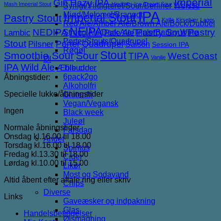
Imperial
Gin
Hazy IPA
Mash Imperial Stout
Hindbær
Ice Cream Sour
Syrligt/Vildtgæret/Sour/Berliner Weisse
IPA
Mjød/Melomel/Braggot
Imperial Stout
Pastry Stout
Kaffe
Kirsebær
Lager
Red Ale/Amber Ale/Brown Ale/Bock/Dubbel
NEIPA
NEDIPA
Pastry Sour
Pastry
Lambic
Strong Ale/Dark Ale/Triple/Barley Wine
Pale Ale
Porter/Stouts/Quadrupel
Stout
Porter
Quadrupel
Pilsner
Saison
Session IPA
Røgøl
Stout
Smoothie Sour
Sour
TIPA
West Coast
Vanilje
Øl
IPA
Wild Ale
Æble cider
Tilbud
6pack2go
Åbningstider:
Alkoholfri
Specielle lukke/åbningstider
Glutenfri
Vegan/Vegansk
Ingen
Black week
Juleøl
Normale åbningstider
Farsdag
Onsdag kl.16.00 til 18.00
Andet
Torsdag kl.16.00 til 18.00
Spiritus
Fredag kl.13.30 til 18.00
Cider
Lørdag kl.10.00 til 15.00
Likør
Most og Sodavand
Altid åbent efter aftale ring eller skriv
Chips
Diverse
Links
Gaveæsker og indpakning
Glas
Handelsbetingelser
Ølsmagning