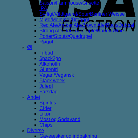
Saison/Farmhouse/Grisette
IPA
Syrligt/Vildtgæret/Sour/Berliner Weisse
Mjød/Melomel/Braggot
Red Ale/Amber Ale/Brown Ale/Bock/Dubbel
Strong Ale/Dark Ale/Triple/Barley Wine
Porter/Stouts/Quadrupel
Røgøl
Øl
Tilbud
6pack2go
Alkoholfri
Glutenfri
Vegan/Vegansk
Black week
Juleøl
Farsdag
Andet
Spiritus
Cider
Likør
Most og Sodavand
Chips
Diverse
Gaveæsker og indpakning