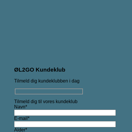
ØL2GO Kundeklub
Tilmeld dig kundeklubben i dag
Tilmeld dig til vores kundeklub
Navn*
E-mail*
Alder*