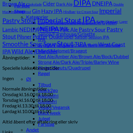
DIPA
DNEIPA
Brown Ale
Cider
Dark Ale
Chokolade
Double
Forside
Imperial
Gin
Hazy IPA
Shop
Mash Imperial Stout
Hindbær
Ice Cream Sour
Kategorier
IPA
Imperial Stout
Pastry Stout
Lager/Pilsner/Pale Ale/Blonde/Gylden
Kaffe
Kirsebær
Lager
NEIPA
Weissbier/Wit
Pastry
NEDIPA
Pastry Sour
Lambic
Pale Ale
Saison/Farmhouse/Grisette
Stout
Porter
Quadrupel
Pilsner
Saison
Session IPA
IPA
Stout
Sour
Smoothie Sour
TIPA
West Coast
Syrligt/Vildtgæret/Sour/Berliner Weisse
Vanilje
Wild Ale
Mjød/Melomel/Braggot
IPA
Æble cider
Red Ale/Amber Ale/Brown Ale/Bock/Dubbel
Åbningstider:
Strong Ale/Dark Ale/Triple/Barley Wine
Porter/Stouts/Quadrupel
Specielle lukke/åbningstider
Røgøl
Ingen
Øl
Tilbud
Normale åbningstider
6pack2go
Onsdag kl.16.00 til 18.00
Alkoholfri
Torsdag kl.16.00 til 18.00
Glutenfri
Fredag kl.13.30 til 18.00
Vegan/Vegansk
Lørdag kl.10.00 til 15.00
Black week
Juleøl
Altid åbent efter aftale ring eller skriv
Farsdag
Andet
Links