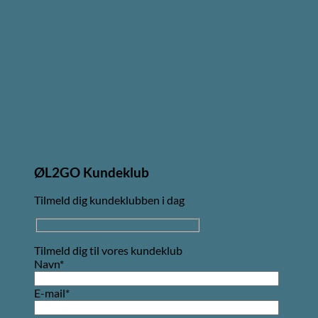
ØL2GO Kundeklub
Tilmeld dig kundeklubben i dag
Tilmeld dig til vores kundeklub
Navn*
E-mail*