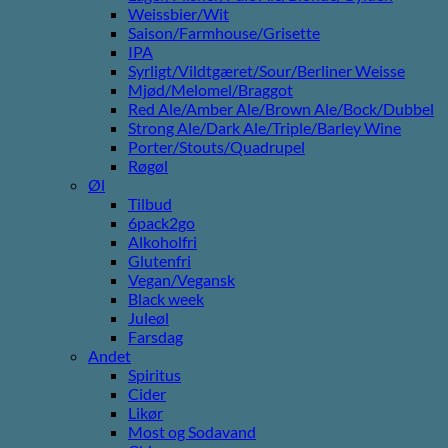
Weissbier/Wit
Saison/Farmhouse/Grisette
IPA
Syrligt/Vildtgæret/Sour/Berliner Weisse
Mjød/Melomel/Braggot
Red Ale/Amber Ale/Brown Ale/Bock/Dubbel
Strong Ale/Dark Ale/Triple/Barley Wine
Porter/Stouts/Quadrupel
Røgøl
Øl
Tilbud
6pack2go
Alkoholfri
Glutenfri
Vegan/Vegansk
Black week
Juleøl
Farsdag
Andet
Spiritus
Cider
Likør
Most og Sodavand