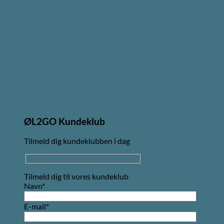
ØL2GO Kundeklub
Tilmeld dig kundeklubben i dag
Tilmeld dig til vores kundeklub
Navn*
E-mail*