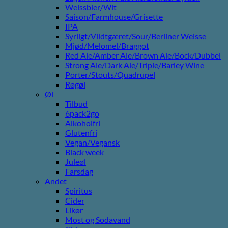
Weissbier/Wit
Saison/Farmhouse/Grisette
IPA
Syrligt/Vildtgæret/Sour/Berliner Weisse
Mjød/Melomel/Braggot
Red Ale/Amber Ale/Brown Ale/Bock/Dubbel
Strong Ale/Dark Ale/Triple/Barley Wine
Porter/Stouts/Quadrupel
Røgøl
Øl
Tilbud
6pack2go
Alkoholfri
Glutenfri
Vegan/Vegansk
Black week
Juleøl
Farsdag
Andet
Spiritus
Cider
Likør
Most og Sodavand