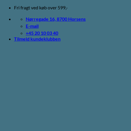
Fortsæt
Fri fragt ved køb over 599,-
til
indhold
Nørregade 16, 8700 Horsens
E-mail
+45 20 10 03 40
Tilmeld kundeklubben