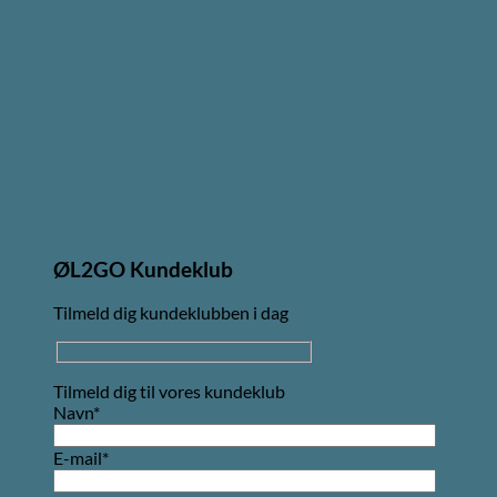
ØL2GO Kundeklub
Tilmeld dig kundeklubben i dag
Tilmeld dig til vores kundeklub
Navn*
E-mail*