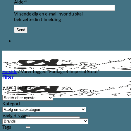
Alder*
Vi sende dig en e-mail hvor du skal
bekræfte din tilmelding
Forside
/
Varer tagged “Fadlagret Imperial Stout”
Filter
Viser 1 resultat
Kategori
Vælg Bryggeri
Søg
efter:
Tags