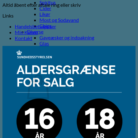
Spiritus
Altid åbent efter aftale ring eller skriv
Cider
Likør
Links
Most og Sodavand
Chips
Handelsbetingelser
Diverse
Min Konto
Gaveæsker og indpakning
Kontakt
Glas
Ølsmagning
Om ØL2GO
Kontakt
Kurv /
0,00
kr.
Ingen varer i kurven.
Tilbage til shoppen
Kasse
+