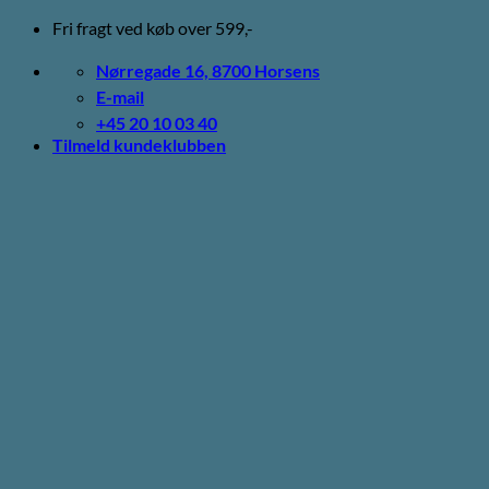
Fortsæt
Fri fragt ved køb over 599,-
til
indhold
Nørregade 16, 8700 Horsens
E-mail
+45 20 10 03 40
Tilmeld kundeklubben