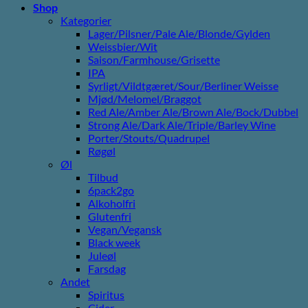
Shop
Kategorier
Lager/Pilsner/Pale Ale/Blonde/Gylden
Weissbier/Wit
Saison/Farmhouse/Grisette
IPA
Syrligt/Vildtgæret/Sour/Berliner Weisse
Mjød/Melomel/Braggot
Red Ale/Amber Ale/Brown Ale/Bock/Dubbel
Strong Ale/Dark Ale/Triple/Barley Wine
Porter/Stouts/Quadrupel
Røgøl
Øl
Tilbud
6pack2go
Alkoholfri
Glutenfri
Vegan/Vegansk
Black week
Juleøl
Farsdag
Andet
Spiritus
Cider