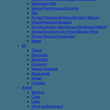
Weissbier/Wit
Saison/Farmhouse/Grisette
IPA
Syrligt/Vildtgæret/Sour/Berliner Weisse
Mjød/Melomel/Braggot
Red Ale/Amber Ale/Brown Ale/Bock/Dubbel
Strong Ale/Dark Ale/Triple/Barley Wine
Porter/Stouts/Quadrupel
Røgøl
Øl
Tilbud
6pack2go
Alkoholfri
Glutenfri
Vegan/Vegansk
Black week
Juleøl
Farsdag
Andet
Spiritus
Cider
Likør
Most og Sodavand