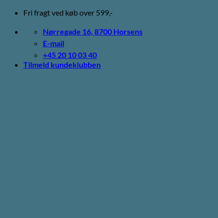
Fortsæt
Fri fragt ved køb over 599,-
til
indhold
Nørregade 16, 8700 Horsens
E-mail
+45 20 10 03 40
Tilmeld kundeklubben