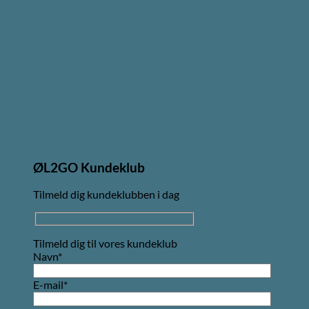
ØL2GO Kundeklub
Tilmeld dig kundeklubben i dag
Tilmeld dig til vores kundeklub
Navn*
E-mail*