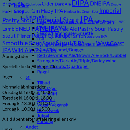
DIPA
DNEIPA
Brown Ale
Cider
Dark Ale
Chokolade
Double
Forside
Imperial
Gin
Hazy IPA
Shop
Mash Imperial Stout
Hindbær
Ice Cream Sour
Kategorier
IPA
Imperial Stout
Pastry Stout
Lager/Pilsner/Pale Ale/Blonde/Gylden
Kaffe
Kirsebær
Lager
NEIPA
Weissbier/Wit
Pastry
NEDIPA
Pastry Sour
Lambic
Pale Ale
Saison/Farmhouse/Grisette
Stout
Pilsner
Porter
Quadrupel
Saison
Session IPA
IPA
Stout
Sour
Smoothie Sour
TIPA
West Coast
Syrligt/Vildtgæret/Sour/Berliner Weisse
Vanilje
Wild Ale
Mjød/Melomel/Braggot
IPA
Æble cider
Red Ale/Amber Ale/Brown Ale/Bock/Dubbel
Åbningstider:
Strong Ale/Dark Ale/Triple/Barley Wine
Porter/Stouts/Quadrupel
Specielle lukke/åbningstider
Røgøl
Ingen
Øl
Tilbud
Normale åbningstider
6pack2go
Onsdag kl.16.00 til 18.00
Alkoholfri
Torsdag kl.16.00 til 18.00
Glutenfri
Fredag kl.13.30 til 18.00
Vegan/Vegansk
Lørdag kl.10.00 til 15.00
Black week
Juleøl
Altid åbent efter aftale ring eller skriv
Farsdag
Andet
Links