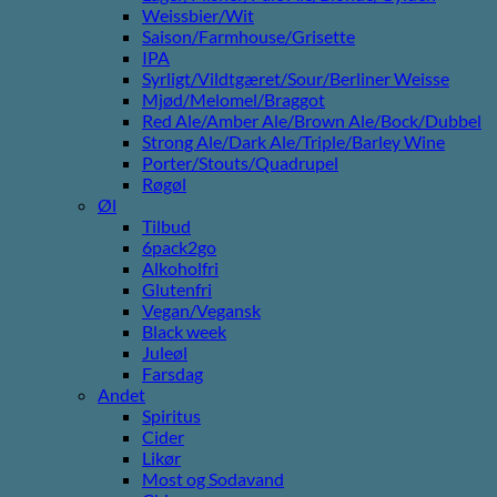
Weissbier/Wit
Saison/Farmhouse/Grisette
IPA
Syrligt/Vildtgæret/Sour/Berliner Weisse
Mjød/Melomel/Braggot
Red Ale/Amber Ale/Brown Ale/Bock/Dubbel
Strong Ale/Dark Ale/Triple/Barley Wine
Porter/Stouts/Quadrupel
Røgøl
Øl
Tilbud
6pack2go
Alkoholfri
Glutenfri
Vegan/Vegansk
Black week
Juleøl
Farsdag
Andet
Spiritus
Cider
Likør
Most og Sodavand