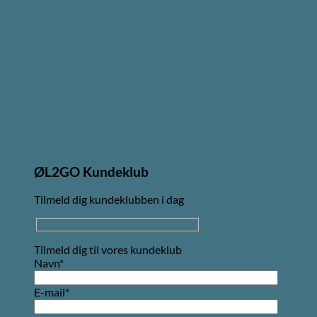
ØL2GO Kundeklub
Tilmeld dig kundeklubben i dag
Tilmeld dig til vores kundeklub
Navn*
E-mail*