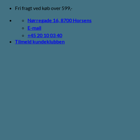
Fortsæt
Fri fragt ved køb over 599,-
til
indhold
Nørregade 16, 8700 Horsens
E-mail
+45 20 10 03 40
Tilmeld kundeklubben