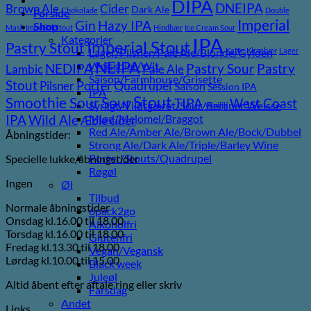
DIPA
DNEIPA
Brown Ale
Cider
Dark Ale
Chokolade
Double
Forside
Imperial
Gin
Hazy IPA
Shop
Mash Imperial Stout
Hindbær
Ice Cream Sour
Kategorier
IPA
Imperial Stout
Pastry Stout
Lager/Pilsner/Pale Ale/Blonde/Gylden
Kaffe
Kirsebær
Lager
NEIPA
Weissbier/Wit
Pastry
NEDIPA
Pastry Sour
Lambic
Pale Ale
Saison/Farmhouse/Grisette
Stout
Pilsner
Porter
Quadrupel
Saison
Session IPA
IPA
Stout
Sour
Smoothie Sour
TIPA
West Coast
Syrligt/Vildtgæret/Sour/Berliner Weisse
Vanilje
Wild Ale
Mjød/Melomel/Braggot
IPA
Æble cider
Red Ale/Amber Ale/Brown Ale/Bock/Dubbel
Åbningstider:
Strong Ale/Dark Ale/Triple/Barley Wine
Porter/Stouts/Quadrupel
Specielle lukke/åbningstider
Røgøl
Ingen
Øl
Tilbud
Normale åbningstider
6pack2go
Onsdag kl.16.00 til 18.00
Alkoholfri
Torsdag kl.16.00 til 18.00
Glutenfri
Fredag kl.13.30 til 18.00
Vegan/Vegansk
Lørdag kl.10.00 til 15.00
Black week
Juleøl
Altid åbent efter aftale ring eller skriv
Farsdag
Andet
Links