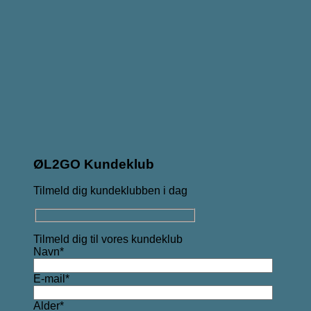
ØL2GO Kundeklub
Tilmeld dig kundeklubben i dag
Tilmeld dig til vores kundeklub
Navn*
E-mail*
Alder*