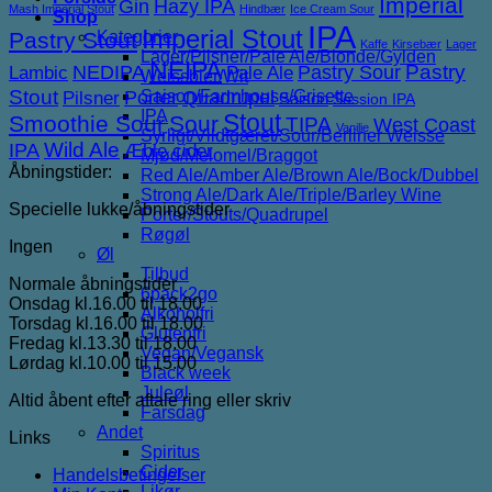
Imperial
Gin
Hazy IPA
Mash Imperial Stout
Hindbær
Ice Cream Sour
Shop
IPA
Imperial Stout
Pastry Stout
Kategorier
Kaffe
Kirsebær
Lager
Lager/Pilsner/Pale Ale/Blonde/Gylden
NEIPA
NEDIPA
Pastry Sour
Pastry
Lambic
Pale Ale
Weissbier/Wit
Stout
Porter
Saison/Farmhouse/Grisette
Quadrupel
Pilsner
Saison
Session IPA
IPA
Stout
Smoothie Sour
Sour
TIPA
West Coast
Vanilje
Syrligt/Vildtgæret/Sour/Berliner Weisse
IPA
Wild Ale
Æble cider
Mjød/Melomel/Braggot
Åbningstider:
Red Ale/Amber Ale/Brown Ale/Bock/Dubbel
Strong Ale/Dark Ale/Triple/Barley Wine
Specielle lukke/åbningstider
Porter/Stouts/Quadrupel
Røgøl
Ingen
Øl
Tilbud
Normale åbningstider
6pack2go
Onsdag kl.16.00 til 18.00
Alkoholfri
Torsdag kl.16.00 til 18.00
Glutenfri
Fredag kl.13.30 til 18.00
Vegan/Vegansk
Lørdag kl.10.00 til 15.00
Black week
Juleøl
Altid åbent efter aftale ring eller skriv
Farsdag
Andet
Links
Spiritus
Cider
Handelsbetingelser
Likør