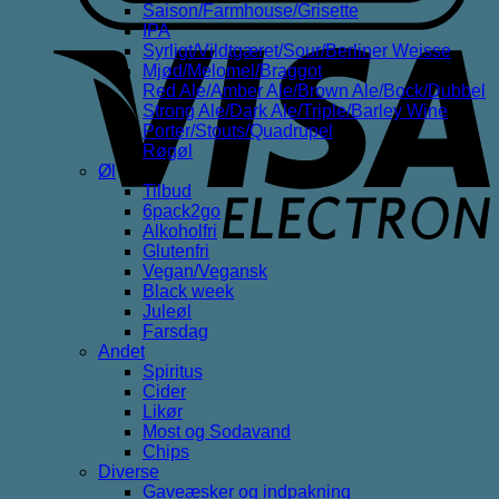
Saison/Farmhouse/Grisette
IPA
V
Syrligt/Vildtgæret/Sour/Berliner Weisse
E
Mjød/Melomel/Braggot
Red Ale/Amber Ale/Brown Ale/Bock/Dubbel
Strong Ale/Dark Ale/Triple/Barley Wine
Porter/Stouts/Quadrupel
Røgøl
Øl
Tilbud
6pack2go
Alkoholfri
Glutenfri
Vegan/Vegansk
Black week
Juleøl
Farsdag
Andet
Spiritus
Cider
Likør
Most og Sodavand
Chips
Diverse
Gaveæsker og indpakning