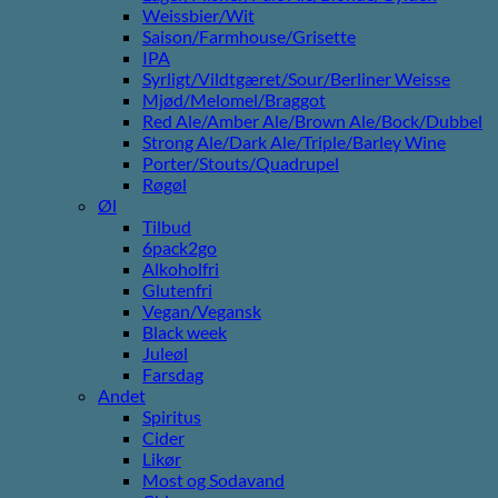
Weissbier/Wit
Saison/Farmhouse/Grisette
IPA
Syrligt/Vildtgæret/Sour/Berliner Weisse
Mjød/Melomel/Braggot
Red Ale/Amber Ale/Brown Ale/Bock/Dubbel
Strong Ale/Dark Ale/Triple/Barley Wine
Porter/Stouts/Quadrupel
Røgøl
Øl
Tilbud
6pack2go
Alkoholfri
Glutenfri
Vegan/Vegansk
Black week
Juleøl
Farsdag
Andet
Spiritus
Cider
Likør
Most og Sodavand