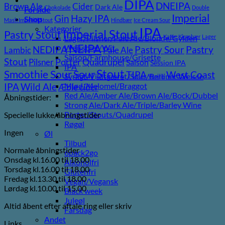
DIPA
DNEIPA
Brown Ale
Cider
Dark Ale
Chokolade
Double
Forside
Imperial
Gin
Hazy IPA
Shop
Mash Imperial Stout
Hindbær
Ice Cream Sour
Kategorier
IPA
Imperial Stout
Pastry Stout
Lager/Pilsner/Pale Ale/Blonde/Gylden
Kaffe
Kirsebær
Lager
NEIPA
Weissbier/Wit
Pastry
NEDIPA
Pastry Sour
Lambic
Pale Ale
Saison/Farmhouse/Grisette
Stout
Pilsner
Porter
Quadrupel
Saison
Session IPA
IPA
Stout
Sour
Smoothie Sour
TIPA
West Coast
Syrligt/Vildtgæret/Sour/Berliner Weisse
Vanilje
Wild Ale
Mjød/Melomel/Braggot
IPA
Æble cider
Red Ale/Amber Ale/Brown Ale/Bock/Dubbel
Åbningstider:
Strong Ale/Dark Ale/Triple/Barley Wine
Porter/Stouts/Quadrupel
Specielle lukke/åbningstider
Røgøl
Ingen
Øl
Tilbud
Normale åbningstider
6pack2go
Onsdag kl.16.00 til 18.00
Alkoholfri
Torsdag kl.16.00 til 18.00
Glutenfri
Fredag kl.13.30 til 18.00
Vegan/Vegansk
Lørdag kl.10.00 til 15.00
Black week
Juleøl
Altid åbent efter aftale ring eller skriv
Farsdag
Andet
Links