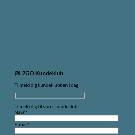
ØL2GO Kundeklub
Tilmeld dig kundeklubben i dag
Tilmeld dig til vores kundeklub
Navn*
E-mail*