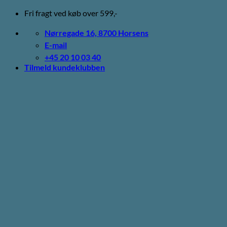
Fortsæt
Fri fragt ved køb over 599,-
til
indhold
Nørregade 16, 8700 Horsens
E-mail
+45 20 10 03 40
Tilmeld kundeklubben