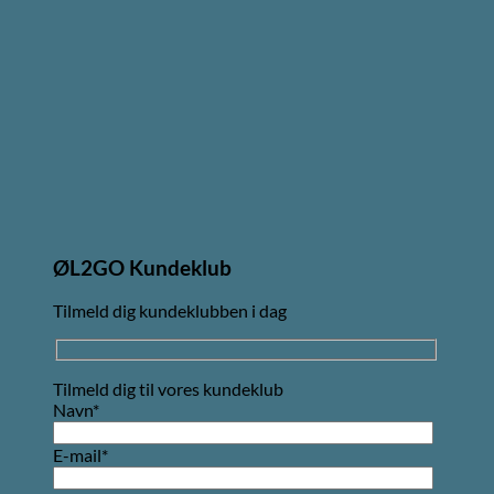
ØL2GO Kundeklub
Tilmeld dig kundeklubben i dag
Tilmeld dig til vores kundeklub
Navn*
E-mail*