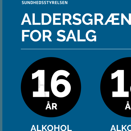
Andet
Spiritus
Cider
Likør
Most og Sodavand
Chips
Diverse
Gaveæsker og indpakning
Glas
Ølsmagning
Om ØL2GO
Kontakt
Kurv /
0,00
kr.
Ingen varer i kurven.
Tilbage til shoppen
Kasse
+