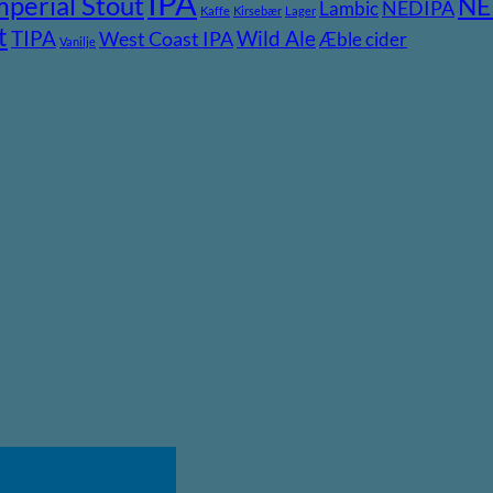
IPA
mperial Stout
NE
NEDIPA
Lambic
Kaffe
Kirsebær
Lager
t
TIPA
Wild Ale
West Coast IPA
Æble cider
Vanilje