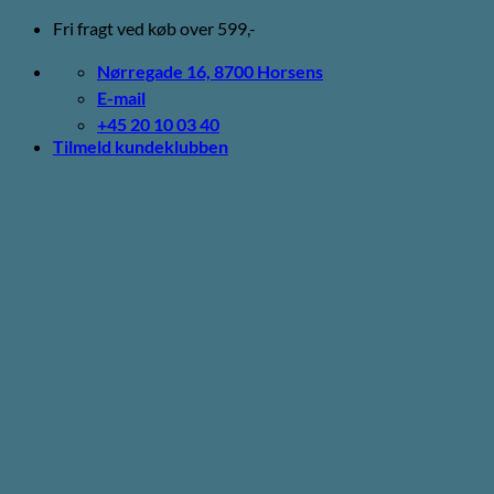
Fortsæt
Fri fragt ved køb over 599,-
til
indhold
Nørregade 16, 8700 Horsens
E-mail
+45 20 10 03 40
Tilmeld kundeklubben