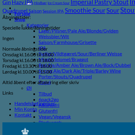
I
efter:
Imperial Pastry Stout
Gin
Hazy IPA
Hindbær
Ice Cream Sour
Stou
Sour
Smoothie Sour
Quadrupel
Saison
Session IPA
Forside
Åbningstider:
Shop
Kategorier
Specielle lukke/åbningstider
Lager/Pilsner/Pale Ale/Blonde/Gylden
Weissbier/Wit
Ingen
Saison/Farmhouse/Grisette
IPA
Normale åbningstider
Syrligt/Vildtgæret/Sour/Berliner Weisse
Onsdag kl.16.00 til 18.00
Mjød/Melomel/Braggot
Torsdag kl.16.00 til 18.00
Red Ale/Amber Ale/Brown Ale/Bock/Dubbel
Fredag kl.13.30 til 18.00
Strong Ale/Dark Ale/Triple/Barley Wine
Lørdag kl.10.00 til 15.00
Porter/Stouts/Quadrupel
Altid åbent efter aftale ring eller skriv
Røgøl
Øl
Links
Tilbud
6pack2go
Handelsbetingelser
Alkoholfri
Min Konto
Glutenfri
Kontakt
Vegan/Vegansk
Black week
Juleøl
Farsdag