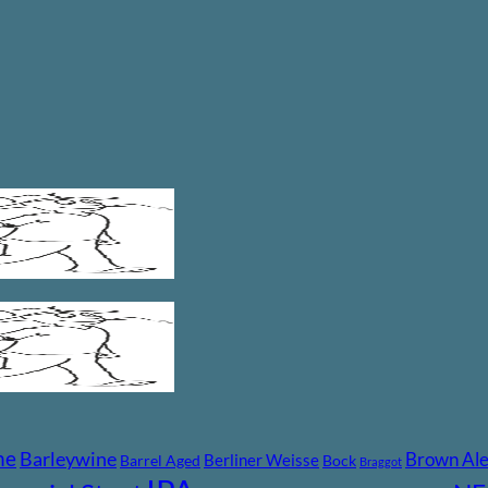
ne
Barleywine
Brown Al
Berliner Weisse
Barrel Aged
Bock
Braggot