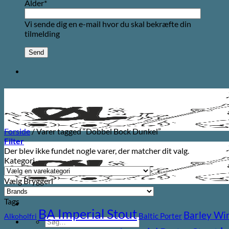
Alder*
Vi sende dig en e-mail hvor du skal bekræfte din
tilmelding
Forside
/
Varer tagged “Dobbel Bock Dunkel”
Filter
Der blev ikke fundet nogle varer, der matcher dit valg.
Kategori
Vælg Bryggeri
Tags
BA Imperial Stout
Barley Wi
Baltic Porter
Alkoholfri
Søg