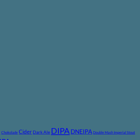
DIPA
DNEIPA
e
Cider
Dark Ale
Chokolade
Double Mash Imperial Stout