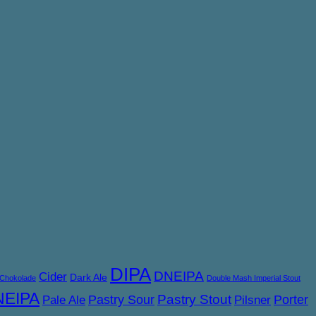
DIPA
DNEIPA
Cider
Dark Ale
Chokolade
Double Mash Imperial Stout
NEIPA
Pastry Sour
Pastry Stout
Porter
Pale Ale
Pilsner