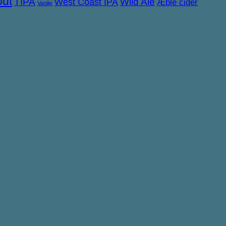
out
TIPA
West Coast IPA
Wild Ale
Æble cider
Vanilje