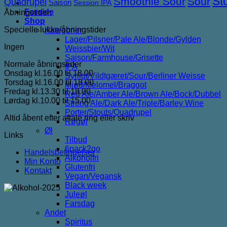
St
Smoothie Sour
Sour
Quadrupel
Saison
Session IPA
Forside
Åbningstider:
Shop
Specielle lukke/åbningstider
Kategorier
Lager/Pilsner/Pale Ale/Blonde/Gylden
Ingen
Weissbier/Wit
Saison/Farmhouse/Grisette
Normale åbningstider
IPA
Onsdag kl.16.00 til 18.00
Syrligt/Vildtgæret/Sour/Berliner Weisse
Torsdag kl.16.00 til 18.00
Mjød/Melomel/Braggot
Fredag kl.13.30 til 18.00
Red Ale/Amber Ale/Brown Ale/Bock/Dubbel
Lørdag kl.10.00 til 15.00
Strong Ale/Dark Ale/Triple/Barley Wine
Porter/Stouts/Quadrupel
Altid åbent efter aftale ring eller skriv
Røgøl
Øl
Links
Tilbud
6pack2go
Handelsbetingelser
Alkoholfri
Min Konto
Glutenfri
Kontakt
Vegan/Vegansk
Black week
Juleøl
Farsdag
Andet
Spiritus