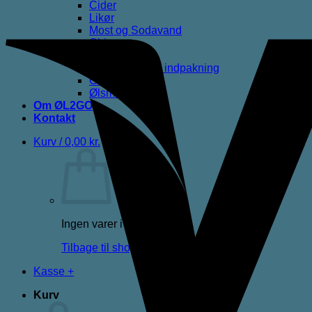
Cider
Likør
Most og Sodavand
Chips
Diverse
Gaveæsker og indpakning
Glas
Ølsmagning
Om ØL2GO
Kontakt
Kurv /
0,00
kr.
Ingen varer i kurven.
Tilbage til shoppen
Kasse
+
Kurv