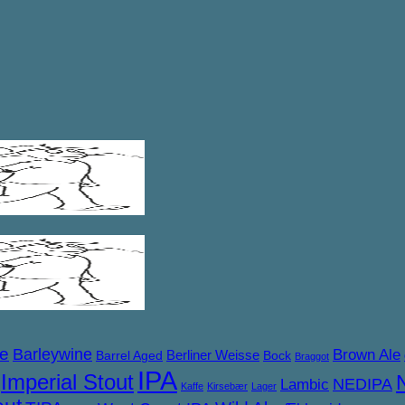
ne
Barleywine
Brown Ale
Berliner Weisse
Barrel Aged
Bock
Braggot
IPA
Imperial Stout
NEDIPA
Lambic
Kaffe
Kirsebær
Lager