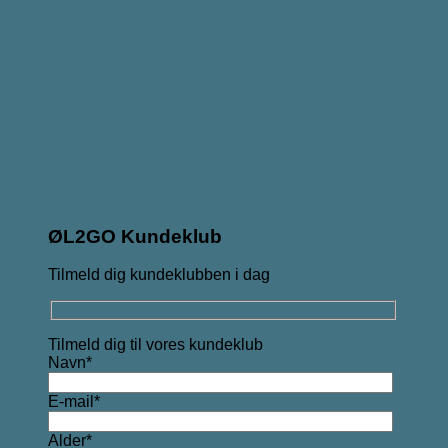
ØL2GO Kundeklub
Tilmeld dig kundeklubben i dag
Tilmeld dig til vores kundeklub
Navn*
E-mail*
Alder*