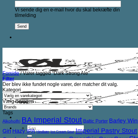
Vi sende dig en e-mail hvor du skal bekræfte din
tilmelding
Forside
/
Varer tagged “Dark Strong Ale”
Filter
Der blev ikke fundet nogle varer, der matcher dit valg.
Kategori
Vælg Bryggeri
Tags
BA Imperial Stout
Barley Wi
Baltic Porter
Alkoholfri
Søg
Imperial Pastry Stout
Gin
Hazy IPA
Hindbær
Ice Cream Sour
efter: