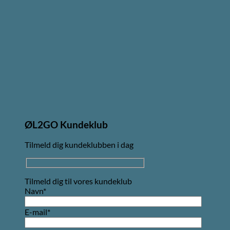
ØL2GO Kundeklub
Tilmeld dig kundeklubben i dag
Tilmeld dig til vores kundeklub
Navn*
E-mail*