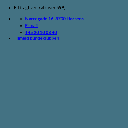
Fortsæt
Fri fragt ved køb over 599,-
til
indhold
Nørregade 16, 8700 Horsens
E-mail
+45 20 10 03 40
Tilmeld kundeklubben