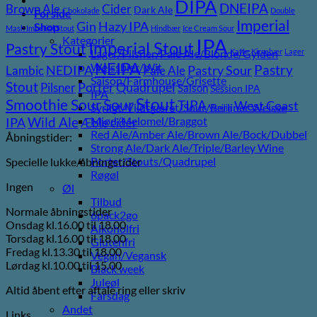
DIPA
DNEIPA
Brown Ale
Cider
Dark Ale
Chokolade
Double
Forside
Imperial
Gin
Hazy IPA
Shop
Mash Imperial Stout
Hindbær
Ice Cream Sour
Kategorier
IPA
Imperial Stout
Pastry Stout
Lager/Pilsner/Pale Ale/Blonde/Gylden
Kaffe
Kirsebær
Lager
NEIPA
Weissbier/Wit
Pastry
NEDIPA
Pastry Sour
Lambic
Pale Ale
Saison/Farmhouse/Grisette
Stout
Porter
Quadrupel
Pilsner
Saison
Session IPA
IPA
Stout
Sour
Smoothie Sour
TIPA
West Coast
Syrligt/Vildtgæret/Sour/Berliner Weisse
Vanilje
Wild Ale
Mjød/Melomel/Braggot
IPA
Æble cider
Red Ale/Amber Ale/Brown Ale/Bock/Dubbel
Åbningstider:
Strong Ale/Dark Ale/Triple/Barley Wine
Porter/Stouts/Quadrupel
Specielle lukke/åbningstider
Røgøl
Ingen
Øl
Tilbud
Normale åbningstider
6pack2go
Onsdag kl.16.00 til 18.00
Alkoholfri
Torsdag kl.16.00 til 18.00
Glutenfri
Fredag kl.13.30 til 18.00
Vegan/Vegansk
Lørdag kl.10.00 til 15.00
Black week
Juleøl
Altid åbent efter aftale ring eller skriv
Farsdag
Andet
Links