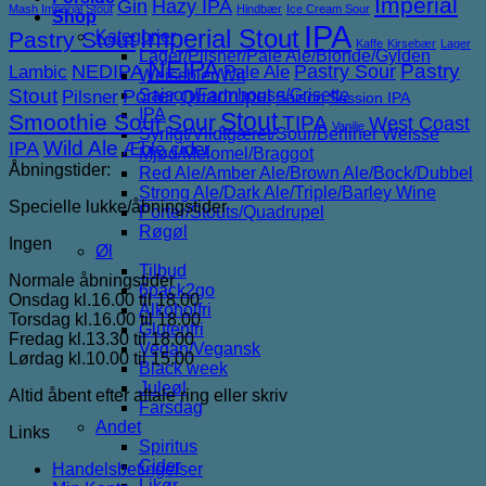
Imperial
Gin
Hazy IPA
Mash Imperial Stout
Hindbær
Ice Cream Sour
Shop
IPA
Imperial Stout
Pastry Stout
Kategorier
Kaffe
Kirsebær
Lager
Lager/Pilsner/Pale Ale/Blonde/Gylden
NEIPA
NEDIPA
Pastry Sour
Pastry
Lambic
Pale Ale
Weissbier/Wit
Stout
Porter
Saison/Farmhouse/Grisette
Quadrupel
Pilsner
Saison
Session IPA
IPA
Stout
Smoothie Sour
Sour
TIPA
West Coast
Vanilje
Syrligt/Vildtgæret/Sour/Berliner Weisse
IPA
Wild Ale
Æble cider
Mjød/Melomel/Braggot
Åbningstider:
Red Ale/Amber Ale/Brown Ale/Bock/Dubbel
Strong Ale/Dark Ale/Triple/Barley Wine
Specielle lukke/åbningstider
Porter/Stouts/Quadrupel
Røgøl
Ingen
Øl
Tilbud
Normale åbningstider
6pack2go
Onsdag kl.16.00 til 18.00
Alkoholfri
Torsdag kl.16.00 til 18.00
Glutenfri
Fredag kl.13.30 til 18.00
Vegan/Vegansk
Lørdag kl.10.00 til 15.00
Black week
Juleøl
Altid åbent efter aftale ring eller skriv
Farsdag
Andet
Links
Spiritus
Cider
Handelsbetingelser
Likør