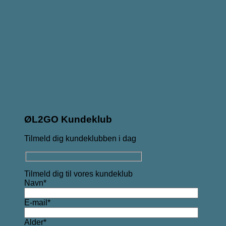
ØL2GO Kundeklub
Tilmeld dig kundeklubben i dag
Tilmeld dig til vores kundeklub
Navn*
E-mail*
Alder*