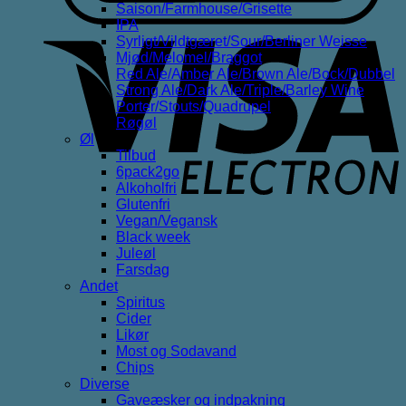
Saison/Farmhouse/Grisette
IPA
V
Syrligt/Vildtgæret/Sour/Berliner Weisse
E
Mjød/Melomel/Braggot
Red Ale/Amber Ale/Brown Ale/Bock/Dubbel
Strong Ale/Dark Ale/Triple/Barley Wine
Porter/Stouts/Quadrupel
Røgøl
Øl
Tilbud
6pack2go
Alkoholfri
Glutenfri
Vegan/Vegansk
Black week
Juleøl
Farsdag
Andet
Spiritus
Cider
Likør
Most og Sodavand
Chips
Diverse
Gaveæsker og indpakning