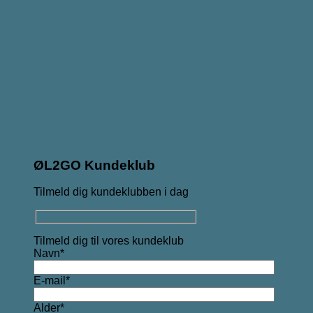
ØL2GO Kundeklub
Tilmeld dig kundeklubben i dag
Tilmeld dig til vores kundeklub
Navn*
E-mail*
Alder*