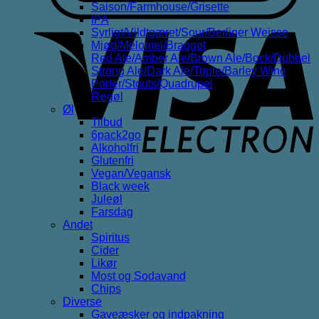
Saison/Farmhouse/Grisette
IPA
V
Syrligt/Vildtgæret/Sour/Berliner Weisse
E
Mjød/Melomel/Braggot
Red Ale/Amber Ale/Brown Ale/Bock/Dubbel
Strong Ale/Dark Ale/Triple/Barley Wine
Porter/Stouts/Quadrupel
Røgøl
Øl
Tilbud
6pack2go
Alkoholfri
Glutenfri
Vegan/Vegansk
Black week
Juleøl
Farsdag
Andet
Spiritus
Cider
Likør
Most og Sodavand
Chips
Diverse
Gaveæsker og indpakning