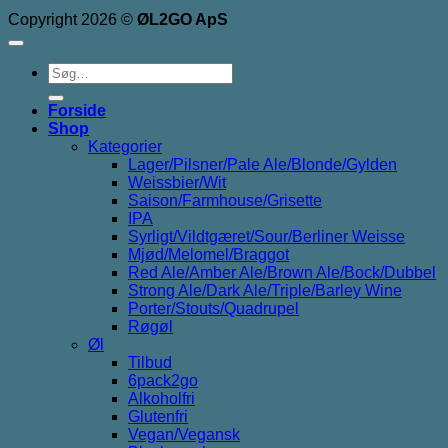
Copyright 2026 ©
ØL2GO ApS
Søg
efter:
Forside
Shop
Kategorier
Lager/Pilsner/Pale Ale/Blonde/Gylden
Weissbier/Wit
Saison/Farmhouse/Grisette
IPA
Syrligt/Vildtgæret/Sour/Berliner Weisse
Mjød/Melomel/Braggot
Red Ale/Amber Ale/Brown Ale/Bock/Dubbel
Strong Ale/Dark Ale/Triple/Barley Wine
Porter/Stouts/Quadrupel
Røgøl
Øl
Tilbud
6pack2go
Alkoholfri
Glutenfri
Vegan/Vegansk