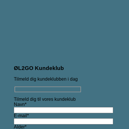
ØL2GO Kundeklub
Tilmeld dig kundeklubben i dag
Tilmeld dig til vores kundeklub
Navn*
E-mail*
Alder*