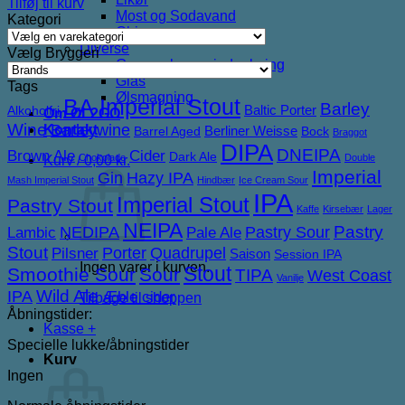
Tilføj til kurv
Most og Sodavand
Kategori
Chips
Diverse
Vælg Bryggeri
Gaveæsker og indpakning
Glas
Tags
Ølsmagning
BA Imperial Stout
Barley
Baltic Porter
Alkoholfri
Om ØL2GO
Wine
Barleywine
Kontakt
Berliner Weisse
Barrel Aged
Bock
Braggot
DIPA
DNEIPA
Brown Ale
Cider
Dark Ale
Chokolade
Double
Kurv /
0,00
kr.
Imperial
Gin
Hazy IPA
Mash Imperial Stout
Hindbær
Ice Cream Sour
IPA
Imperial Stout
Pastry Stout
Kaffe
Kirsebær
Lager
NEIPA
NEDIPA
Pastry Sour
Pastry
Lambic
Pale Ale
Stout
Porter
Quadrupel
Pilsner
Saison
Session IPA
Ingen varer i kurven.
Stout
Smoothie Sour
Sour
TIPA
West Coast
Vanilje
IPA
Wild Ale
Æble cider
Tilbage til shoppen
Åbningstider:
Kasse
+
Specielle lukke/åbningstider
Kurv
Ingen