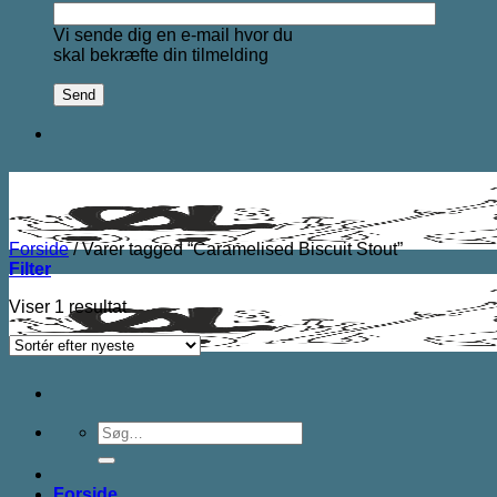
Vi sende dig en e-mail hvor du
skal bekræfte din tilmelding
Forside
/
Varer tagged “Caramelised Biscuit Stout”
Filter
Viser 1 resultat
Søg
efter:
Forside