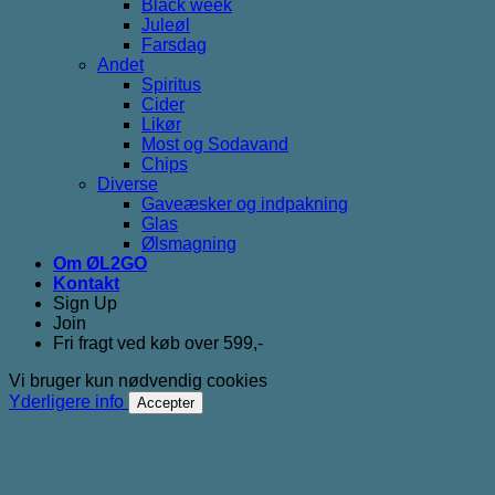
Black week
Juleøl
Farsdag
Andet
Spiritus
Cider
Likør
Most og Sodavand
Chips
Diverse
Gaveæsker og indpakning
Glas
Ølsmagning
Om ØL2GO
Kontakt
Sign Up
Join
Fri fragt ved køb over 599,-
Vi bruger kun nødvendig cookies
Yderligere info
Accepter