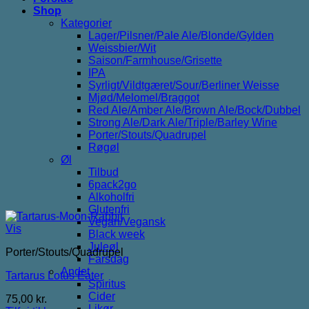
Shop
Kategorier
Lager/Pilsner/Pale Ale/Blonde/Gylden
Weissbier/Wit
Saison/Farmhouse/Grisette
IPA
Syrligt/Vildtgæret/Sour/Berliner Weisse
Mjød/Melomel/Braggot
Red Ale/Amber Ale/Brown Ale/Bock/Dubbel
Strong Ale/Dark Ale/Triple/Barley Wine
Porter/Stouts/Quadrupel
Røgøl
Øl
Tilbud
6pack2go
Alkoholfri
Glutenfri
Vegan/Vegansk
Vis
Black week
Juleøl
Porter/Stouts/Quadrupel
Farsdag
Andet
Tartarus Lotus Eater
Spiritus
Cider
75,00
kr.
Likør