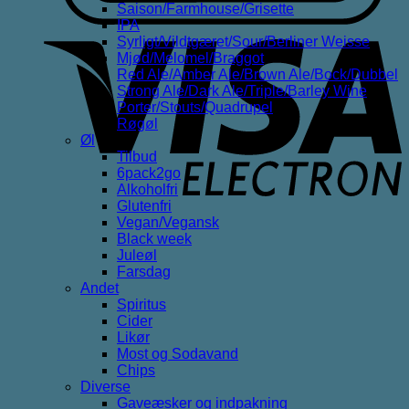
Saison/Farmhouse/Grisette
IPA
V
Syrligt/Vildtgæret/Sour/Berliner Weisse
E
Mjød/Melomel/Braggot
Red Ale/Amber Ale/Brown Ale/Bock/Dubbel
Strong Ale/Dark Ale/Triple/Barley Wine
Porter/Stouts/Quadrupel
Røgøl
Øl
Tilbud
6pack2go
Alkoholfri
Glutenfri
Vegan/Vegansk
Black week
Juleøl
Farsdag
Andet
Spiritus
Cider
Likør
Most og Sodavand
Chips
Diverse
Gaveæsker og indpakning