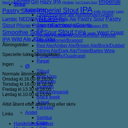
Imperial
Gin
Hazy IPA
Mash Imperial Stout
Hindbær
Ice Cream Sour
Shop
IPA
Imperial Stout
Pastry Stout
Kategorier
Kaffe
Kirsebær
Lager
Lager/Pilsner/Pale Ale/Blonde/Gylden
NEIPA
NEDIPA
Pastry Sour
Pastry
Lambic
Pale Ale
Weissbier/Wit
Stout
Porter
Saison/Farmhouse/Grisette
Quadrupel
Pilsner
Saison
Session IPA
IPA
Stout
Smoothie Sour
Sour
TIPA
West Coast
Vanilje
Syrligt/Vildtgæret/Sour/Berliner Weisse
IPA
Wild Ale
Æble cider
Mjød/Melomel/Braggot
Åbningstider:
Red Ale/Amber Ale/Brown Ale/Bock/Dubbel
Strong Ale/Dark Ale/Triple/Barley Wine
Specielle lukke/åbningstider
Porter/Stouts/Quadrupel
Røgøl
Ingen
Øl
Tilbud
Normale åbningstider
6pack2go
Onsdag kl.16.00 til 18.00
Alkoholfri
Torsdag kl.16.00 til 18.00
Glutenfri
Fredag kl.13.30 til 18.00
Vegan/Vegansk
Lørdag kl.10.00 til 15.00
Black week
Juleøl
Altid åbent efter aftale ring eller skriv
Farsdag
Andet
Links
Spiritus
Cider
Handelsbetingelser
Likør