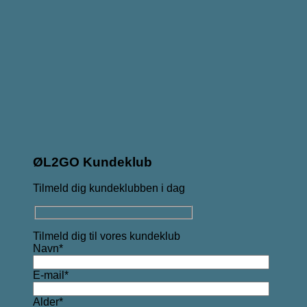
ØL2GO Kundeklub
Tilmeld dig kundeklubben i dag
Tilmeld dig til vores kundeklub
Navn*
E-mail*
Alder*