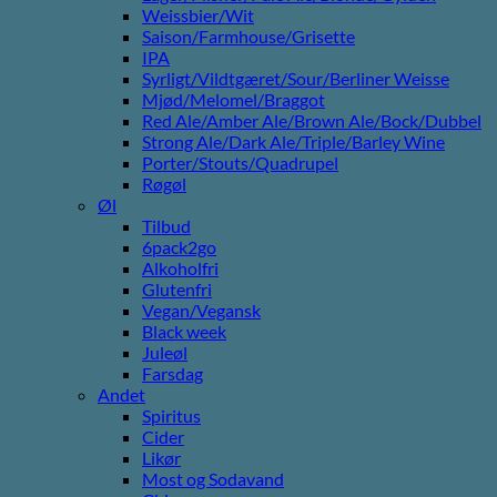
Weissbier/Wit
Saison/Farmhouse/Grisette
IPA
Syrligt/Vildtgæret/Sour/Berliner Weisse
Mjød/Melomel/Braggot
Red Ale/Amber Ale/Brown Ale/Bock/Dubbel
Strong Ale/Dark Ale/Triple/Barley Wine
Porter/Stouts/Quadrupel
Røgøl
Øl
Tilbud
6pack2go
Alkoholfri
Glutenfri
Vegan/Vegansk
Black week
Juleøl
Farsdag
Andet
Spiritus
Cider
Likør
Most og Sodavand