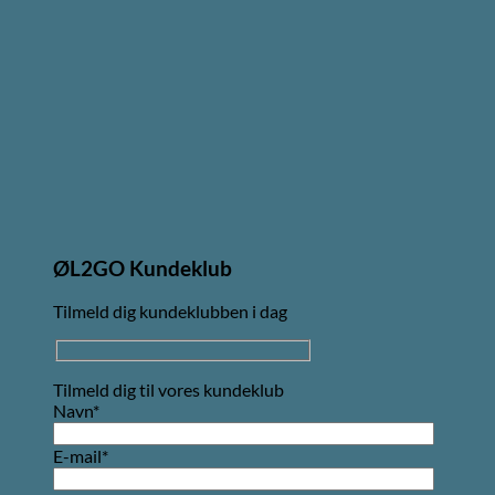
ØL2GO Kundeklub
Tilmeld dig kundeklubben i dag
Tilmeld dig til vores kundeklub
Navn*
E-mail*