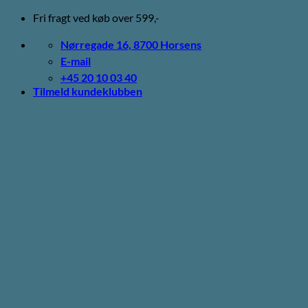
Fortsæt
Fri fragt ved køb over 599,-
til
indhold
Nørregade 16, 8700 Horsens
E-mail
+45 20 10 03 40
Tilmeld kundeklubben