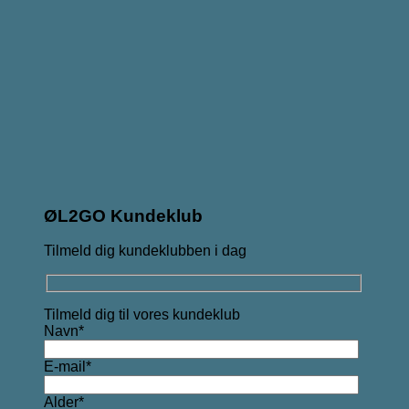
ØL2GO Kundeklub
Tilmeld dig kundeklubben i dag
Tilmeld dig til vores kundeklub
Navn*
E-mail*
Alder*