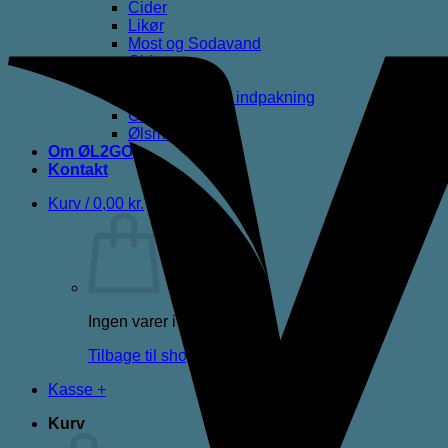
Cider
Likør
Most og Sodavand
Chips
Diverse
Gaveæsker og indpakning
Glas
Ølsmagning
Om ØL2GO
Kontakt
Kurv /
0,00
kr.
Ingen varer i kurven.
Tilbage til shoppen
Kasse
+
Kurv