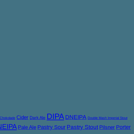
DIPA
DNEIPA
Cider
Dark Ale
Chokolade
Double Mash Imperial Stout
NEIPA
Pastry Sour
Pastry Stout
Porter
Pale Ale
Pilsner