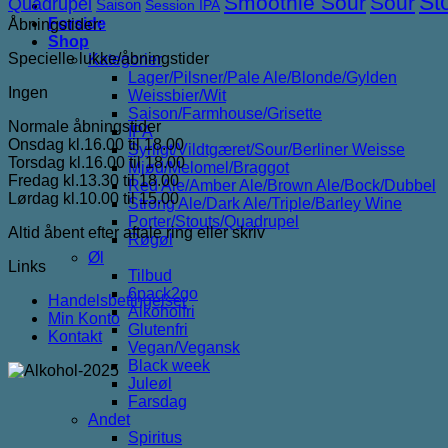
St
Smoothie Sour
Sour
Quadrupel
Saison
Session IPA
Forside
Åbningstider:
Shop
Specielle lukke/åbningstider
Kategorier
Lager/Pilsner/Pale Ale/Blonde/Gylden
Ingen
Weissbier/Wit
Saison/Farmhouse/Grisette
Normale åbningstider
IPA
Onsdag kl.16.00 til 18.00
Syrligt/Vildtgæret/Sour/Berliner Weisse
Torsdag kl.16.00 til 18.00
Mjød/Melomel/Braggot
Fredag kl.13.30 til 18.00
Red Ale/Amber Ale/Brown Ale/Bock/Dubbel
Lørdag kl.10.00 til 15.00
Strong Ale/Dark Ale/Triple/Barley Wine
Porter/Stouts/Quadrupel
Altid åbent efter aftale ring eller skriv
Røgøl
Øl
Links
Tilbud
6pack2go
Handelsbetingelser
Alkoholfri
Min Konto
Glutenfri
Kontakt
Vegan/Vegansk
Black week
Juleøl
Farsdag
Andet
Spiritus