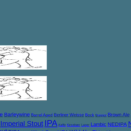
ne
Barleywine
Brown Ale
Berliner Weisse
Barrel Aged
Bock
Braggot
IPA
Imperial Stout
NEDIPA
Lambic
Kaffe
Kirsebær
Lager