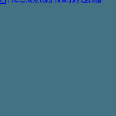
out
TIPA
West Coast IPA
Wild Ale
Æble cider
Vanilje