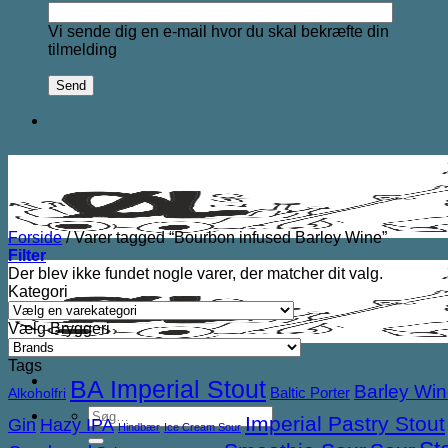
Vi sende dig en e-mail hvor du skal bekræfte din
tilmelding
Forside
/
Varer tagged “Bourbon infused Barley Wine”
Filter
Der blev ikke fundet nogle varer, der matcher dit valg.
Kategori
Vælg Bryggeri
Tags
BA Imperial Stout
Barley Wi
Baltic Porter
Alkoholfri
Søg
Imperial Pastry Stout
Gin
Hazy IPA
Hindbær
Ice Cream Sour
efter: