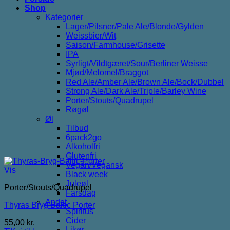
Shop
Kategorier
Lager/Pilsner/Pale Ale/Blonde/Gylden
Weissbier/Wit
Saison/Farmhouse/Grisette
IPA
Syrligt/Vildtgæret/Sour/Berliner Weisse
Mjød/Melomel/Braggot
Red Ale/Amber Ale/Brown Ale/Bock/Dubbel
Strong Ale/Dark Ale/Triple/Barley Wine
Porter/Stouts/Quadrupel
Røgøl
Øl
Tilbud
6pack2go
Alkoholfri
Glutenfri
Vegan/Vegansk
Vis
Black week
Juleøl
Porter/Stouts/Quadrupel
Farsdag
Andet
Thyras Bryg Baltic Porter
Spiritus
Cider
55,00
kr.
Likør