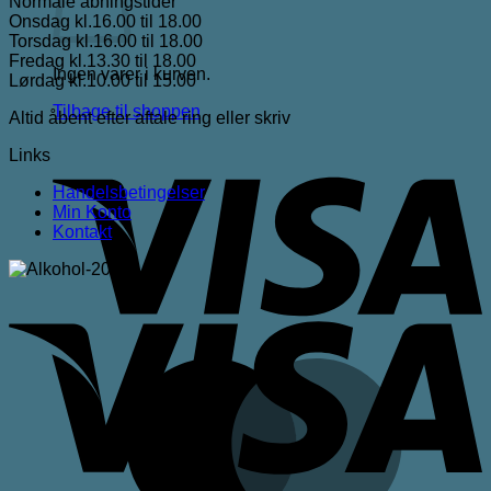
Normale åbningstider
Onsdag kl.16.00 til 18.00
Torsdag kl.16.00 til 18.00
Fredag kl.13.30 til 18.00
Ingen varer i kurven.
Lørdag kl.10.00 til 15.00
Tilbage til shoppen
Altid åbent efter aftale ring eller skriv
V
Links
Handelsbetingelser
Min Konto
Kontakt
V
M