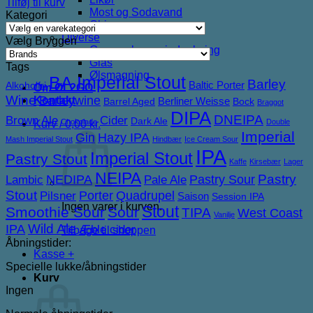
Tilføj til kurv
Most og Sodavand
Kategori
Chips
Diverse
Vælg Bryggeri
Gaveæsker og indpakning
Glas
Tags
Ølsmagning
BA Imperial Stout
Barley
Baltic Porter
Alkoholfri
Om ØL2GO
Wine
Barleywine
Kontakt
Berliner Weisse
Barrel Aged
Bock
Braggot
DIPA
DNEIPA
Brown Ale
Cider
Dark Ale
Chokolade
Double
Kurv /
0,00
kr.
Imperial
Gin
Hazy IPA
Mash Imperial Stout
Hindbær
Ice Cream Sour
IPA
Imperial Stout
Pastry Stout
Kaffe
Kirsebær
Lager
NEIPA
NEDIPA
Pastry Sour
Pastry
Lambic
Pale Ale
Stout
Porter
Quadrupel
Pilsner
Saison
Session IPA
Ingen varer i kurven.
Stout
Smoothie Sour
Sour
TIPA
West Coast
Vanilje
IPA
Wild Ale
Æble cider
Tilbage til shoppen
Åbningstider:
Kasse
+
Specielle lukke/åbningstider
Kurv
Ingen