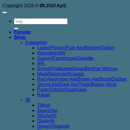
Copyright 2026 ©
ØL2GO ApS
Søg
efter:
Forside
Shop
Kategorier
Lager/Pilsner/Pale Ale/Blonde/Gylden
Weissbier/Wit
Saison/Farmhouse/Grisette
IPA
Syrligt/Vildtgæret/Sour/Berliner Weisse
Mjød/Melomel/Braggot
Red Ale/Amber Ale/Brown Ale/Bock/Dubbel
Strong Ale/Dark Ale/Triple/Barley Wine
Porter/Stouts/Quadrupel
Røgøl
Øl
Tilbud
6pack2go
Alkoholfri
Glutenfri
Vegan/Vegansk