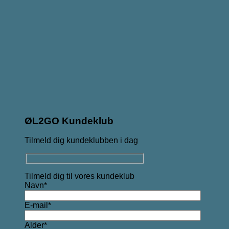
ØL2GO Kundeklub
Tilmeld dig kundeklubben i dag
Tilmeld dig til vores kundeklub
Navn*
E-mail*
Alder*