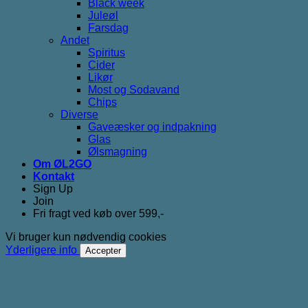
Black week
Juleøl
Farsdag
Andet
Spiritus
Cider
Likør
Most og Sodavand
Chips
Diverse
Gaveæsker og indpakning
Glas
Ølsmagning
Om ØL2GO
Kontakt
Sign Up
Join
Fri fragt ved køb over 599,-
Vi bruger kun nødvendig cookies
Yderligere info
Accepter