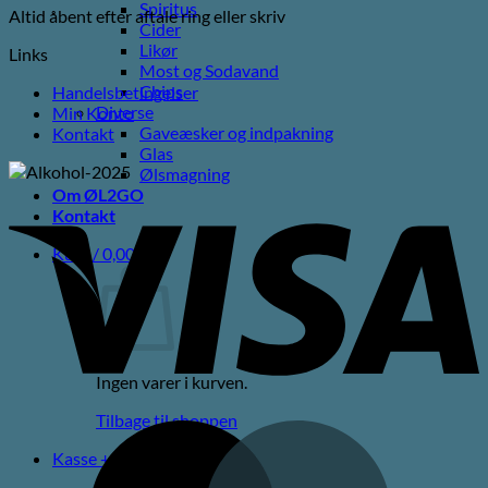
Spiritus
Altid åbent efter aftale ring eller skriv
Cider
Likør
Links
Most og Sodavand
Chips
Handelsbetingelser
Diverse
Min Konto
Gaveæsker og indpakning
Kontakt
Glas
Ølsmagning
V
Om ØL2GO
Kontakt
Kurv /
0,00
kr.
Ingen varer i kurven.
Tilbage til shoppen
M
Kasse
+