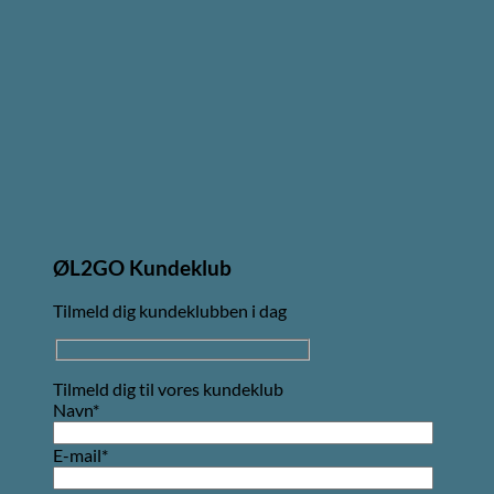
ØL2GO Kundeklub
Tilmeld dig kundeklubben i dag
Tilmeld dig til vores kundeklub
Navn*
E-mail*