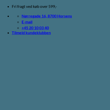
Fortsæt
Fri fragt ved køb over 599,-
til
indhold
Nørregade 16, 8700 Horsens
E-mail
+45 20 10 03 40
Tilmeld kundeklubben