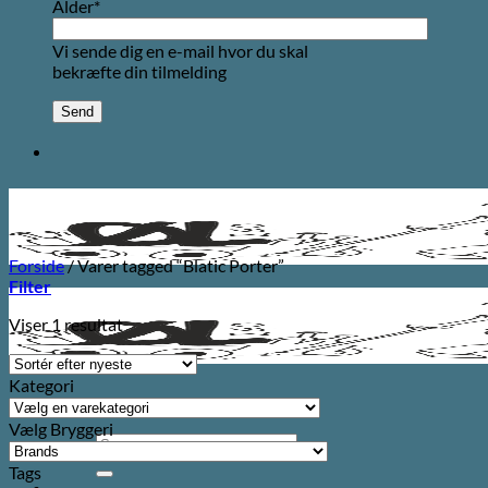
Alder*
Vi sende dig en e-mail hvor du skal
bekræfte din tilmelding
Forside
/
Varer tagged “Blatic Porter”
Filter
Viser 1 resultat
Kategori
Vælg Bryggeri
Søg
efter:
Tags